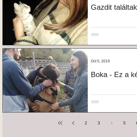
Gazdit találtak
Oct 5, 2019
Boka - Ez a k
2
3
4
5