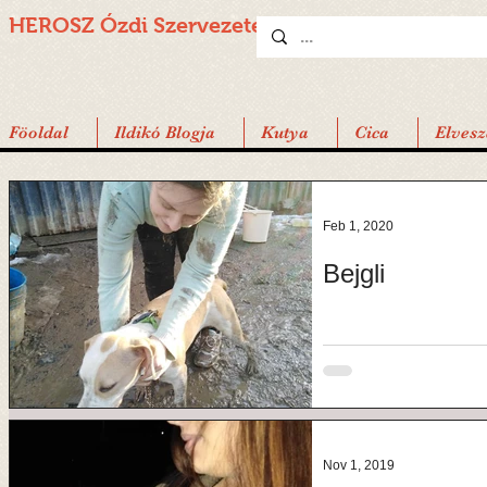
HEROSZ Ózdi
Szervezete
Föoldal
Ildikó Blogja
Kutya
Cica
Elvesz
Feb 1, 2020
Bejgli
Nov 1, 2019