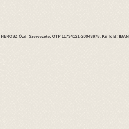
HEROSZ Ózdi Szervezete, OTP 11734121-20043678. Külföld: IBA