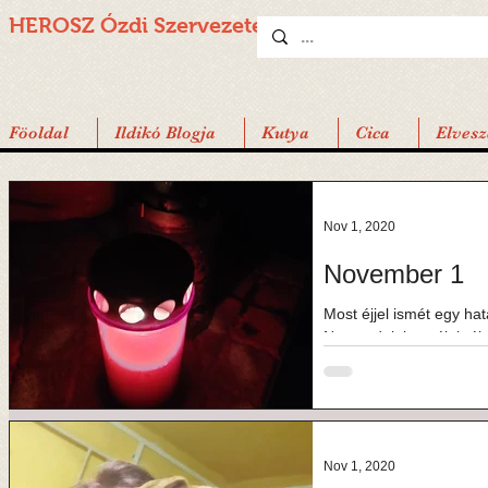
HEROSZ Ózdi
Szervezete
Föoldal
Ildikó Blogja
Kutya
Cica
Elvesz
Nov 1, 2020
November 1
Most éjjel ismét egy ha
Nem tudok beszélni róla
és ne...
Nov 1, 2020