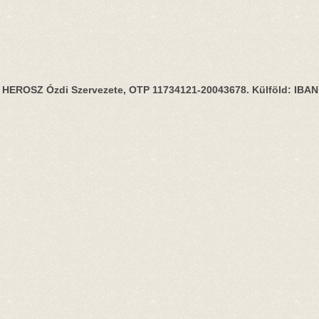
HEROSZ Ózdi Szervezete, OTP 11734121-20043678. Külföld: IBA