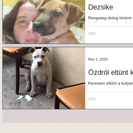
Dezsike
Rengeteg dolog történt m
Halál és csoda is... M
jövök...
Nov 1, 2020
Ózdról eltünt 
Keresem eltűnt a kutyám
telefonon..nem leszek 
Renátó