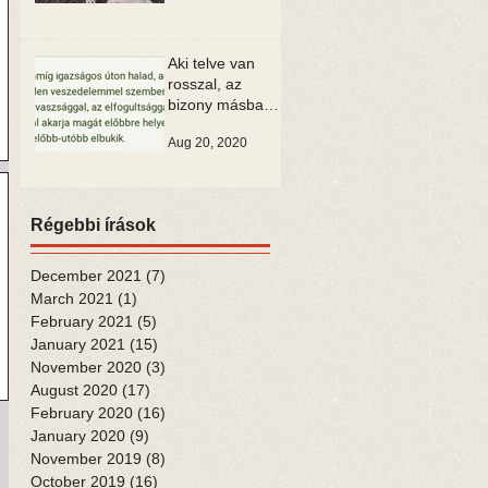
Aki telve van
rosszal, az
bizony másban
is csak rosszat
Aug 20, 2020
tud látni
Régebbi írások
December 2021
(7)
7 posts
March 2021
(1)
1 post
February 2021
(5)
5 posts
January 2021
(15)
15 posts
November 2020
(3)
3 posts
August 2020
(17)
17 posts
February 2020
(16)
16 posts
January 2020
(9)
9 posts
November 2019
(8)
8 posts
October 2019
(16)
16 posts