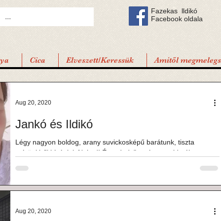
Fazekas lldikó
Facebook oldala
tya
Cica
Elveszett/Keressük
Amitől megmelegsz
Aug 20, 2020
Jankó és Ildikó
Légy nagyon boldog, arany suvickosképű barátunk, tiszta
szívünkből kívánjuk Neked! És tudod, " az úton majd néha
gondolj reánk...!"...
Aug 20, 2020