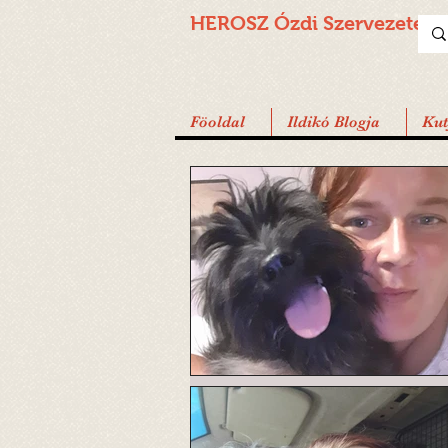
HEROSZ Ózdi
Szervezete
Föoldal
Ildikó Blogja
Ku