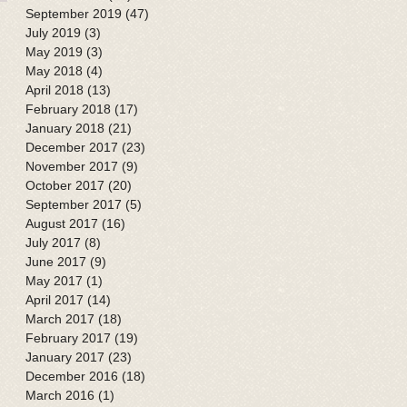
September 2019
(47)
47 posts
July 2019
(3)
3 posts
May 2019
(3)
3 posts
May 2018
(4)
4 posts
April 2018
(13)
13 posts
February 2018
(17)
17 posts
January 2018
(21)
21 posts
December 2017
(23)
23 posts
November 2017
(9)
9 posts
October 2017
(20)
20 posts
September 2017
(5)
5 posts
August 2017
(16)
16 posts
July 2017
(8)
8 posts
June 2017
(9)
9 posts
May 2017
(1)
1 post
April 2017
(14)
14 posts
March 2017
(18)
18 posts
February 2017
(19)
19 posts
January 2017
(23)
23 posts
December 2016
(18)
18 posts
March 2016
(1)
1 post