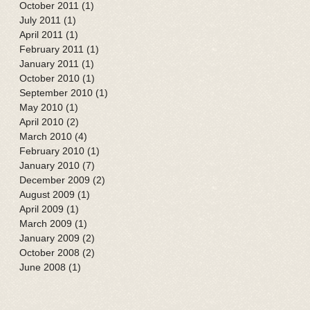
October 2011
(1)
1 post
July 2011
(1)
1 post
April 2011
(1)
1 post
February 2011
(1)
1 post
January 2011
(1)
1 post
October 2010
(1)
1 post
September 2010
(1)
1 post
May 2010
(1)
1 post
April 2010
(2)
2 posts
March 2010
(4)
4 posts
February 2010
(1)
1 post
January 2010
(7)
7 posts
December 2009
(2)
2 posts
August 2009
(1)
1 post
April 2009
(1)
1 post
March 2009
(1)
1 post
January 2009
(2)
2 posts
October 2008
(2)
2 posts
June 2008
(1)
1 post