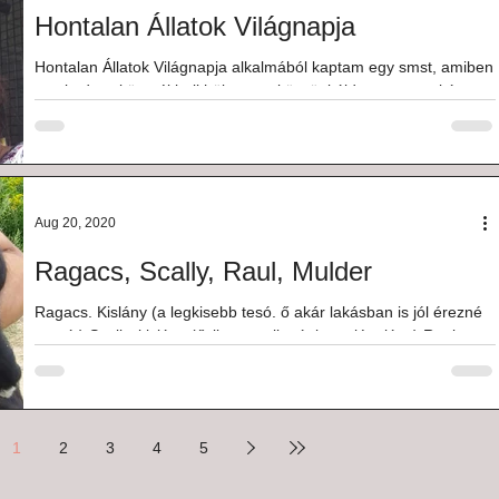
Hontalan Állatok Világnapja
Hontalan Állatok Világnapja alkalmából kaptam egy smst, amiben
egy kedves környékbeli hölgy megköszöni áldozatos munkámat
Nagyon...
Aug 20, 2020
Ragacs, Scally, Raul, Mulder
Ragacs. Kislány (a legkisebb tesó. ő akár lakásban is jól érezné
magát) Scally. kislány (őzike-testalkatú, langaléta lány) Raul.
Kisfiú....
1
2
3
4
5