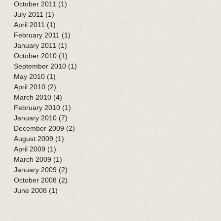
October 2011
(1)
1 post
July 2011
(1)
1 post
April 2011
(1)
1 post
February 2011
(1)
1 post
January 2011
(1)
1 post
October 2010
(1)
1 post
September 2010
(1)
1 post
May 2010
(1)
1 post
April 2010
(2)
2 posts
March 2010
(4)
4 posts
February 2010
(1)
1 post
January 2010
(7)
7 posts
December 2009
(2)
2 posts
August 2009
(1)
1 post
April 2009
(1)
1 post
March 2009
(1)
1 post
January 2009
(2)
2 posts
October 2008
(2)
2 posts
June 2008
(1)
1 post