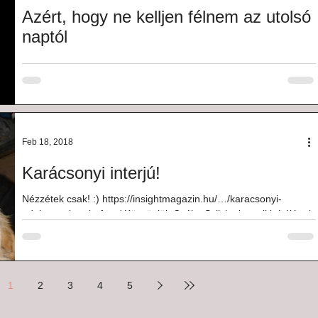
Azért, hogy ne kelljen félnem az utolsó
naptól
(na, ez most nagyon jó mélyről jött ki, nagyon bennem volt már
minden gondolata, és ha ma délután nem ülhetek le egy
húszpercre, hogy...
Feb 18, 2018
Karácsonyi interjú!
Nézzétek csak! :) https://insightmagazin.hu/…/karacsonyi-
adakozas-interju-fa…/ Köszönjük Csóka Szilvinek, a cikk írójának
a hozzám való...
1
2
3
4
5