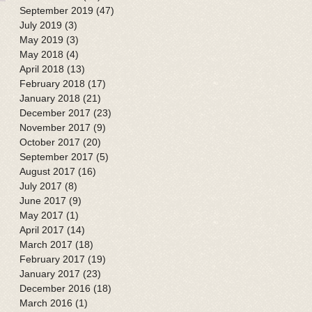
September 2019
(47)
47 posts
July 2019
(3)
3 posts
May 2019
(3)
3 posts
May 2018
(4)
4 posts
April 2018
(13)
13 posts
February 2018
(17)
17 posts
January 2018
(21)
21 posts
December 2017
(23)
23 posts
November 2017
(9)
9 posts
October 2017
(20)
20 posts
September 2017
(5)
5 posts
August 2017
(16)
16 posts
July 2017
(8)
8 posts
June 2017
(9)
9 posts
May 2017
(1)
1 post
April 2017
(14)
14 posts
March 2017
(18)
18 posts
February 2017
(19)
19 posts
January 2017
(23)
23 posts
December 2016
(18)
18 posts
March 2016
(1)
1 post