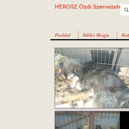
HEROSZ Ózdi
Szervezete
Föoldal
Ildikó Blogja
Ku