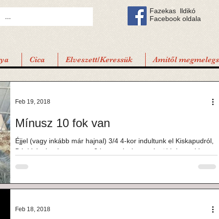
Fazekas lldikó
Facebook oldala
tya
Cica
Elveszett/Keressük
Amitől megmelegsz
Feb 19, 2018
Mínusz 10 fok van
Éjjel (vagy inkább már hajnal) 3/4 4-kor indultunk el Kiskapudról,
Dávid és én, és persze a 3 kutyus (volt ez már több is, majd...
Feb 18, 2018