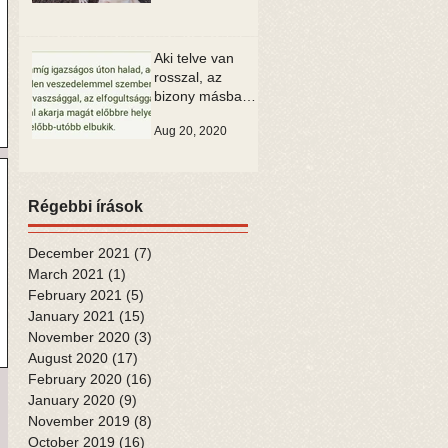
Aki telve van
rosszal, az
bizony másban
is csak rosszat
Aug 20, 2020
tud látni
Régebbi írások
December 2021
(7)
7 posts
March 2021
(1)
1 post
February 2021
(5)
5 posts
January 2021
(15)
15 posts
November 2020
(3)
3 posts
August 2020
(17)
17 posts
February 2020
(16)
16 posts
January 2020
(9)
9 posts
November 2019
(8)
8 posts
October 2019
(16)
16 posts