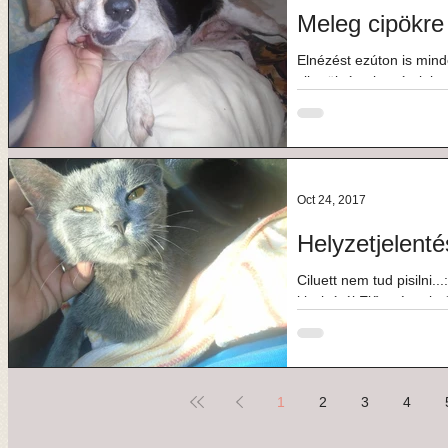
Meleg cipökre
Elnézést ezúton is minde
sikerült úgy igazán l
Dávidnak is...
Oct 24, 2017
Helyzetjelentés
Ciluett nem tud pisilni...:( Helyzetjelentés Ciluettről, a
kiscicáról Előzmények: Ciluett kedden került hozzám, lebénulva,
ekkor...
1
2
3
4