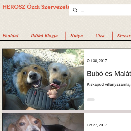
HEROSZ Ózdi
Szervezete
Föoldal
Ildikó Blogja
Kutya
Cica
Elvesz
Oct 30, 2017
Bubó és Malát
Kiskapud villanyszámlá
napokban, hogy ne az en
hozzányúlni...
Oct 27, 2017