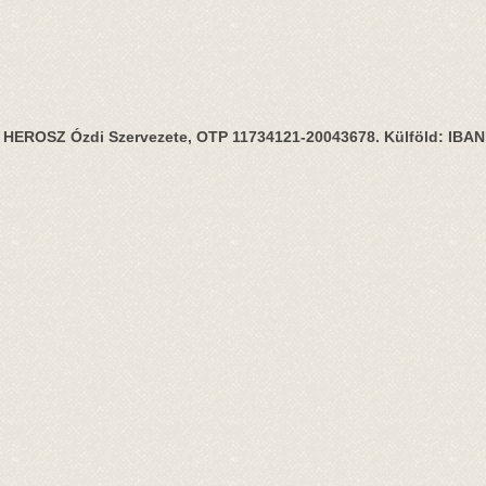
HEROSZ Ózdi Szervezete, OTP 11734121-20043678. Külföld: IBA