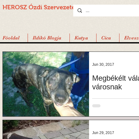
HEROSZ Ózdi
Szervezete
Föoldal
Ildikó Blogja
Kutya
Cica
Elvesz
Jun 30, 2017
Megbékélt vál
városnak
Megbékélt válasz egy környé
megfáradt, öreg kutyus s
csak szimbolikus....
Jun 29, 2017