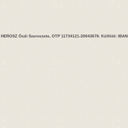
HEROSZ Ózdi Szervezete, OTP 11734121-20043678. Külföld: IBA