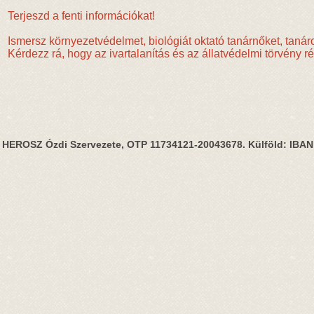
Terjeszd a fenti információkat!
Ismersz környezetvédelmet, biológiát oktató tanárnőket, tanár
Kérdezz rá, hogy az ivartalanítás és az állatvédelmi törvény 
HEROSZ Ózdi Szervezete, OTP 11734121-20043678. Külföld: IBA