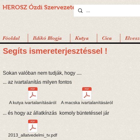
HEROSZ Ózdi
Szervezete
Föoldal
Ildikó Blogja
Kutya
Cica
Elvesz
Segíts ismereterjesztéssel !
Sokan valóban nem tudják, hogy ....
... az ivartalanítás milyen fontos
A kutya ivartalanításáról
A macska ivartalanításáról
... és hogy az állatkínzás komoly büntetéssel jár
2013_allatvedelmi_tv.pdf