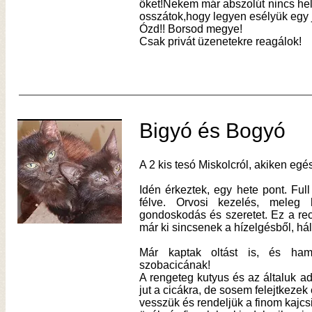
őket!Nekem már abszolút nincs hel
osszátok,hogy legyen esélyük egy 
Ózd!! Borsod megye!
Csak privát üzenetekre reagálok!
Bigyó és Bogyó
A 2 kis tesó Miskolcról, akiken egé
Idén érkeztek, egy hete pont. Ful
félve. Orvosi kezelés, meleg h
gondoskodás és szeretet. Ez a rec
már ki sincsenek a hízelgésből, há
Már kaptak oltást is, és ham
szobacicának!
A rengeteg kutyus és az általuk a
jut a cicákra, de sosem felejtkezek 
vesszük és rendeljük a finom kajcs