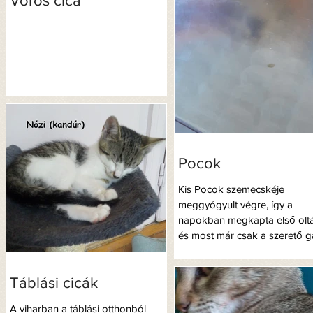
Vörös cica
Pocok
Kis Pocok szemecskéje
meggyógyult végre, így a
napokban megkapta első oltá
és most már csak a szerető g
hiányzik az életéből. Kb...
Táblási cicák
A viharban a táblási otthonból