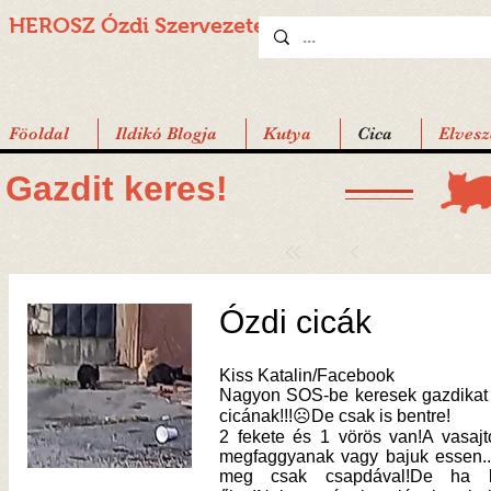
HEROSZ Ózdi
Szervezete
Föoldal
Ildikó Blogja
Kutya
Cica
Elvesz
Gazdit keres!
Ózdi cicák
Kiss Katalin/Facebook
Nagyon SOS-be keresek gazdikat 
cicának!!!☹De csak is bentre!
2 fekete és 1 vörös van!A vasaj
megfaggyanak vagy bajuk essen..
meg csak csapdával!De ha l