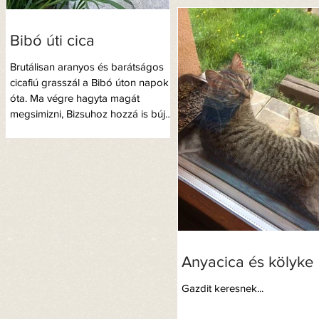
Bibó úti cica
Brutálisan aranyos és barátságos
cicafiú grasszál a Bibó úton napok
óta. Ma végre hagyta magát
megsimizni, Bizsuhoz hozzá is bújt.
Mindig...
Anyacica és kölyke
Gazdit keresnek...