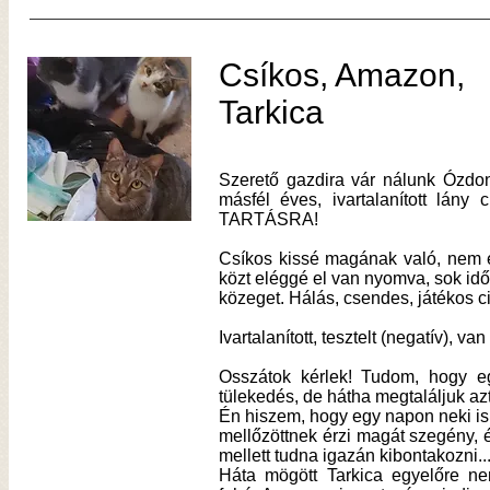
Csíkos, Amazon,
Tarkica
Szerető gazdira vár nálunk Ózdon 
másfél éves, ivartalanított l
TARTÁSRA!
Csíkos kissé magának való, nem e
közt eléggé el van nyomva, sok idő
közeget. Hálás, csendes, játékos c
Ivartalanított, tesztelt (negatív), va
Osszátok kérlek! Tudom, hogy eg
tülekedés, de hátha megtaláljuk azt
Én hiszem, hogy egy napon neki is 
mellőzöttnek érzi magát szegény, 
mellett tudna igazán kibontakozni..
Háta mögött Tarkica egyelőre ne