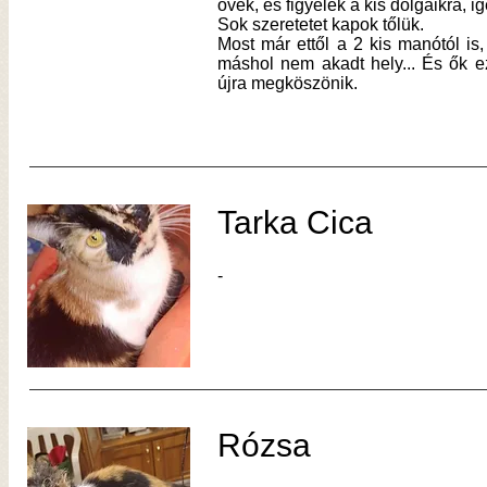
övék, és figyelek a kis dolgaikra, i
Sok szeretetet kapok tőlük.
Most már ettől a 2 kis manótól is
máshol nem akadt hely... És ők e
újra megköszönik.
Tarka Cica
-
Rózsa