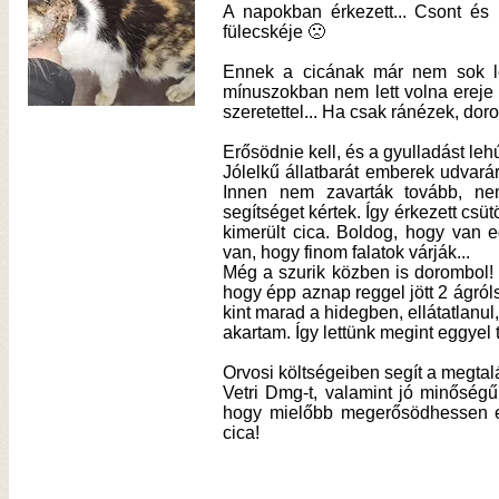
A napokban érkezett... Csont és
fülecskéje 🙁
Ennek a cicának már nem sok let
mínuszokban nem lett volna ereje 
szeretettel... Ha csak ránézek, dor
Erősödnie kell, és a gyulladást leh
Jólelkű állatbarát emberek udvarár
Innen nem zavarták tovább, nem
segítséget kértek. Így érkezett cs
kimerült cica. Boldog, hogy van 
van, hogy finom falatok várják...
Még a szurik közben is dorombol! 
hogy épp aznap reggel jött 2 ágról
kint marad a hidegben, ellátatlanu
akartam. Így lettünk megint eggyel 
Orvosi költségeiben segít a megtal
Vetri Dmg-t, valamint jó minőségű
hogy mielőbb megerősödhessen ez
cica!