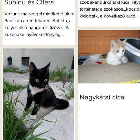
Subidu és Citera
szobakandúrkának! Kicsi Fity
története: a szokásos...kocsib
Voltunk ma reggel mindkettőjükkel
kidobták, a következő autó
Barcikán a rendelőben. Subidu, a
elütötte,...
kutyus alsó hangon is tízéves. A
kukacoka, nyűveket tényleg
sikerült a...
Nagykátai cica