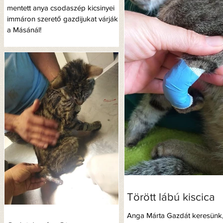
mentett anya csodaszép kicsinyei
immáron szerető gazdijukat várják
a Másánál!
Törött lábú kiscica
Anga Márta Gazdát keresünk