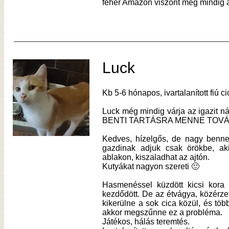
fehér Amazon viszont még mindig 
Luck
Kb 5-6 hónapos, ivartalanított fiú ci
Luck még mindig várja az igazi
BENTI TARTÁSRA MENNE TOVÁ
Kedves, hízelgős, de nagy benne 
gazdinak adjuk csak örökbe, ak
ablakon, kiszaladhat az ajtón.
Kutyákat nagyon szereti 🙂
Hasmenéssel küzdött kicsi kora ó
kezdődött. De az étvágya, közérzet
kikerülne a sok cica közül, és több
akkor megszűnne ez a probléma.
Játékos, hálás teremtés.