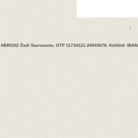
HEROSZ Ózdi Szervezete, OTP 11734121-20043678. Külföld: IBA