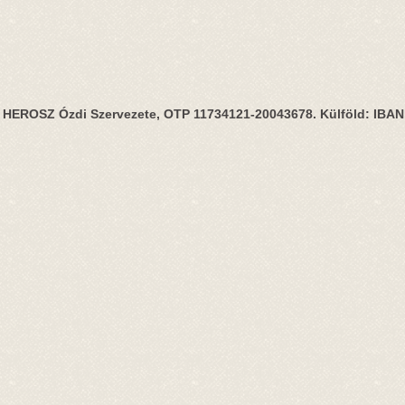
HEROSZ Ózdi Szervezete, OTP 11734121-20043678. Külföld: IBA