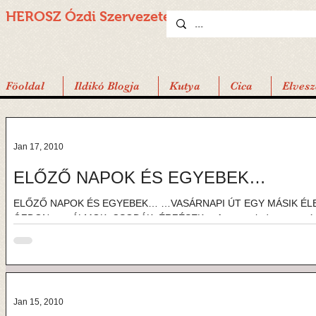
HEROSZ Ózdi
Szervezete
Föoldal
Ildikó Blogja
Kutya
Cica
Elvesz
Jan 17, 2010
ELŐZŐ NAPOK ÉS EGYEBEK…
ELŐZŐ NAPOK ÉS EGYEBEK… …VASÁRNAPI ÚT EGY MÁSIK ÉL
ÓZDON… …ÁLMOK, CSODÁK, ÉRZÉSEK… Avagy mindennap más, 
Jan 15, 2010