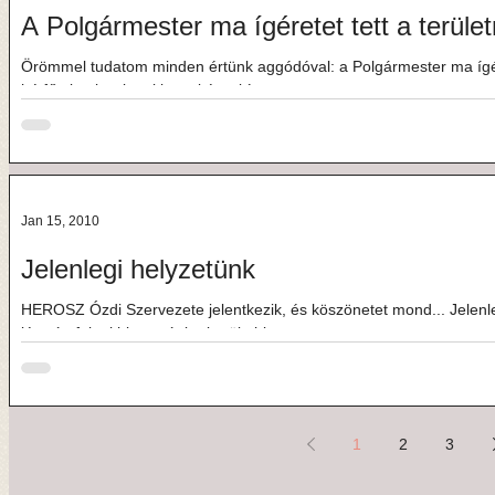
A Polgármester ma ígéretet tett
Örömmel tudatom minden értünk aggódóval: a Polgármester ma ígéretet tett a területre!!! Amennyiben
hétfőn beviszek neki egy kézzel írt...
Jan 15, 2010
Jelenlegi helyzetünk
HEROSZ Ózdi Szervezete jelentkezik, és köszönetet mond... Jelenl
létszámfeletti biztonságba került, hiszen...
1
2
3