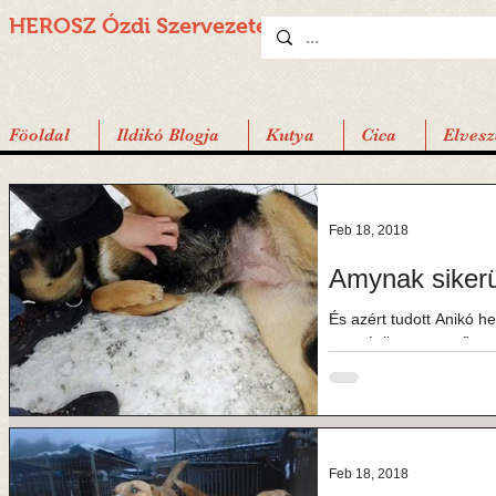
HEROSZ Ózdi
Szervezete
Föoldal
Ildikó Blogja
Kutya
Cica
Elvesz
Feb 18, 2018
Amynak sikerü
És azért tudott Anikó 
nemrégiben szerető csalá
boldog,...
Feb 18, 2018