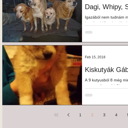
Dagi, Whipy, 
Igazából nem tudnám m
kemény időszakot élünk,
küzdelmekkel és...
Feb 15, 2018
Kiskutyák Gá
A 9 kutyusból 8 még m
a szerető gazdit! Olyan 
komolyan...
1
2
3
4