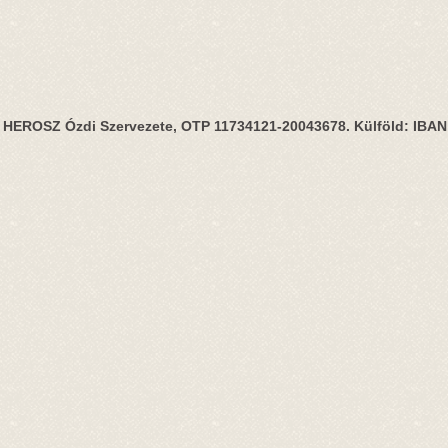
HEROSZ Ózdi Szervezete, OTP 11734121-20043678. Külföld: IBA