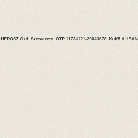
HEROSZ Ózdi Szervezete, OTP 11734121-20043678. Külföld: IBA