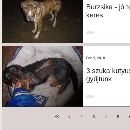
Burzsika - jó 
keres
Burzsika szerető gazdij
egy nagyon nagy figura,
és még...
Feb 9, 2018
3 szuka kutyus
gyűjtünk
3 szuka kutyusunk mielő
előbb gazdira találha
Kérem, aki úgy...
2
3
4
5