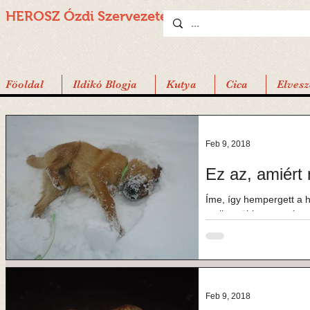
HEROSZ Ózdi
Szervezete
Föoldal
Ildikó Blogja
Kutya
Cica
Elvesz
Feb 9, 2018
Ez az, amiért 
Íme, így hempergett a
amikor több napon át t
kezdte érezni...
Feb 9, 2018