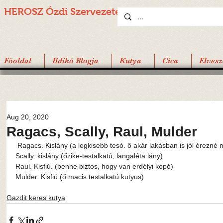
HEROSZ Ózdi
Szervezete
Föoldal
Ildikó Blogja
Kutya
Cica
Elvesz
Aug 20, 2020
Ragacs, Scally, Raul, Mulder
 Ragacs. Kislány (a legkisebb tesó. ő akár lakásban is jól érezné
Scally. kislány (őzike-testalkatú, langaléta lány)
Raul. Kisfiú. (benne biztos, hogy van erdélyi kopó)
Mulder. Kisfiú (ő macis testalkatú kutyus)
Gazdit keres kutya