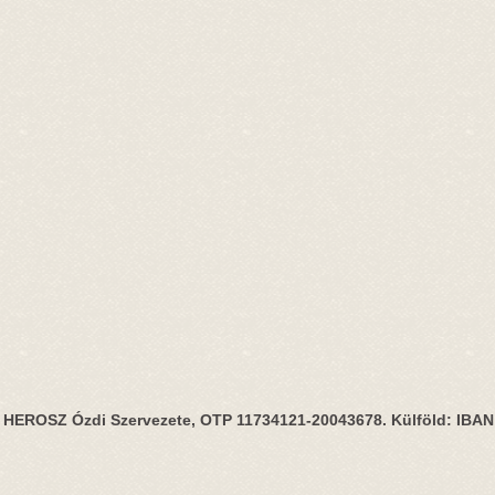
HEROSZ Ózdi Szervezete, OTP 11734121-20043678. Külföld: IBA