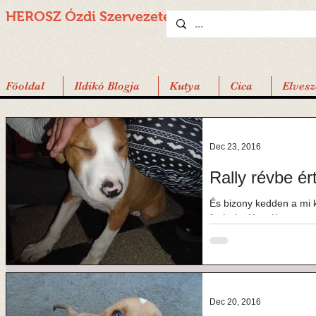
HEROSZ Ózdi
Szervezete
Föoldal
Ildikó Blogja
Kutya
Cica
Elvesz
Dec 23, 2016
Rally révbe ér
És bizony kedden a mi ki
fotó alapján választotta
volt...
Dec 20, 2016