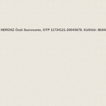
HEROSZ Ózdi Szervezete, OTP 11734121-20043678. Külföld: IBA