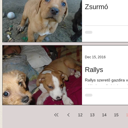
Zsurmó
Dec 15, 2016
Rallys
Rallys szerető gazdira v
találtak a rally közbe
semmiben sem...
12
13
14
15