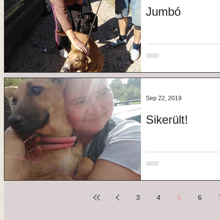
Jumbó
Sep 22, 2019
Sikerült!
3
4
5
6