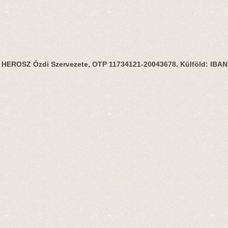
HEROSZ Ózdi Szervezete, OTP 11734121-20043678. Külföld: IBA