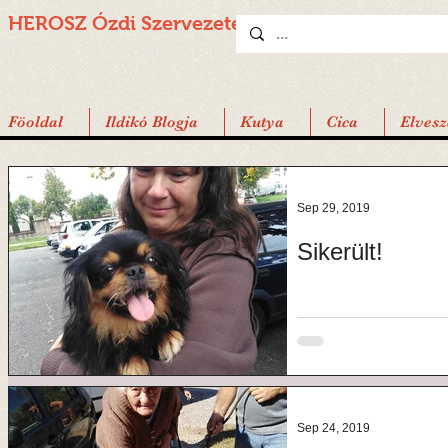
HEROSZ Ózdi
Szervezete
Föoldal
Ildikó Blogja
Kutya
Cica
Elvesz
Sep 29, 2019
Sikerült!
Sep 24, 2019