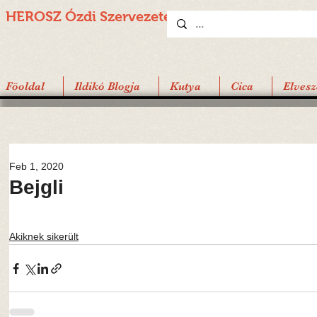
HEROSZ Ózdi
Szervezete
Föoldal
Ildikó Blogja
Kutya
Cica
Elvesz
Feb 1, 2020
Bejgli
Akiknek sikerült