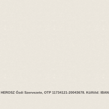
HEROSZ Ózdi Szervezete, OTP 11734121-20043678. Külföld: IBA