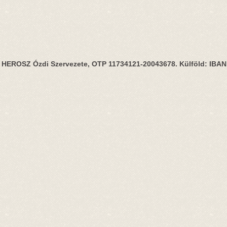
HEROSZ Ózdi Szervezete, OTP 11734121-20043678. Külföld: IBA