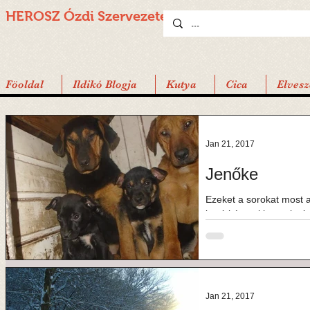
HEROSZ Ózdi
Szervezete
Föoldal
Ildikó Blogja
Kutya
Cica
Elvesz
Jan 21, 2017
Jenőke
Ezeket a sorokat most 
barátként tekintenek rá
ismeretlenül. Nektek íro
Jan 21, 2017