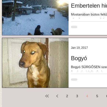
Embertelen hi
Mostanában biztos feltű
olyankor nem a szokás
napközben. Ez azért...
Jan 19, 2017
Bogyó
Bogyó SÜRGŐSEN szeret
fiatal, vizslajellegű, de
mentették tavaly év...
2
3
4
5