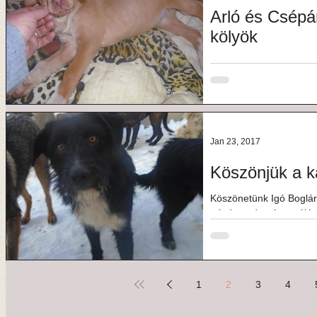
Arló és Csépán
kölyök
Líra gazdira talált!. Ör
különleges tekintetű, m
tudó Líránk...
Jan 23, 2017
Köszönjük a k
Köszönetünk Igó Boglá
minden adományozójána
finomságokért és szép ö
1
2
3
4