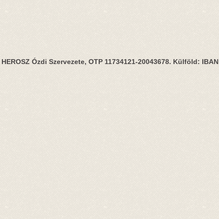
HEROSZ Ózdi Szervezete, OTP 11734121-20043678. Külföld: IBA