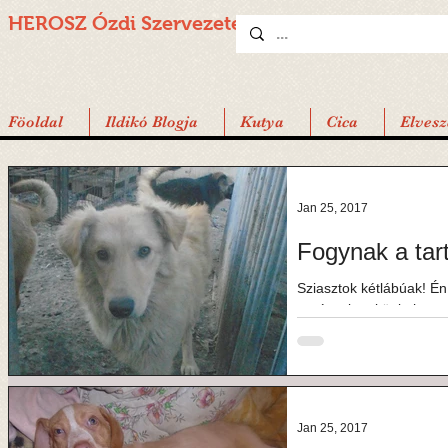
HEROSZ Ózdi
Szervezete
Föoldal
Ildikó Blogja
Kutya
Cica
Elvesz
Jan 25, 2017
Fogynak a tart
Sziasztok kétlábúak! É
segítetek nekünk, hogy 
nagykeres...
Jan 25, 2017