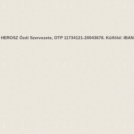
HEROSZ Ózdi Szervezete, OTP 11734121-20043678. Külföld: IBA