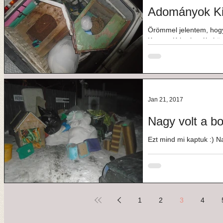
Adományok Ki
Örömmel jelentem, hogy
Kovacs Krisztina által ö
által...
Jan 21, 2017
Nagy volt a b
Ezt mind mi kaptuk :) Na
1
2
3
4