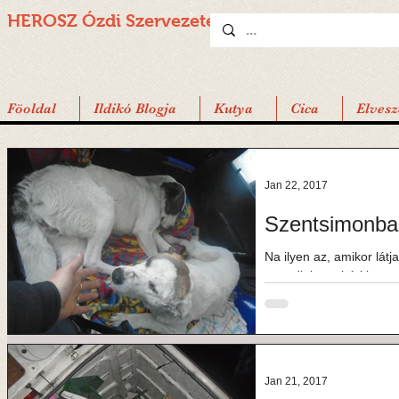
HEROSZ Ózdi
Szervezete
Föoldal
Ildikó Blogja
Kutya
Cica
Elvesz
Jan 22, 2017
Szentsimonba
Na ilyen az, amikor lát
engedi, hogy bárkit az
vannak esetek,...
Jan 21, 2017