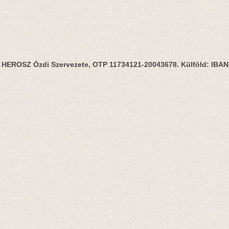
HEROSZ Ózdi Szervezete, OTP 11734121-20043678. Külföld: IBA