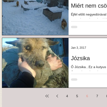
Miért nem csö
Éjfél előtt negyedóráva
ugyanis, embertelen hi
is, de akkor...
Jan 3, 2017
Józsika
Ő Józsika...Ez a kutyus 
Csonttá soványodva teng
Csernelyben,...
4
5
6
7