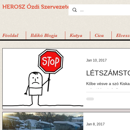
HEROSZ Ózdi
Szervezete
Föoldal
Ildikó Blogja
Kutya
Cica
Elvesz
Jan 10, 2017
LÉTSZÁMSTO
Kőbe vésve a szó Kiskapudon
már többször kellett a 
kijelentenünk, ám egy...
Jan 8, 2017