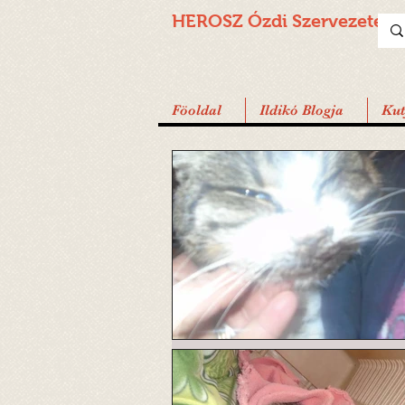
HEROSZ Ózdi
Szervezete
Föoldal
Ildikó Blogja
Ku