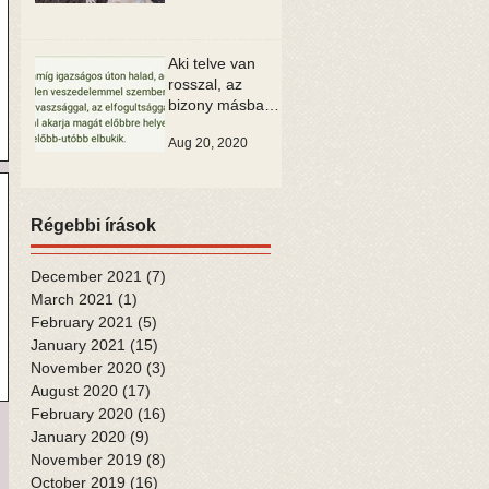
Aki telve van
rosszal, az
bizony másban
is csak rosszat
Aug 20, 2020
tud látni
Régebbi írások
December 2021
(7)
7 posts
March 2021
(1)
1 post
February 2021
(5)
5 posts
January 2021
(15)
15 posts
November 2020
(3)
3 posts
August 2020
(17)
17 posts
February 2020
(16)
16 posts
January 2020
(9)
9 posts
November 2019
(8)
8 posts
October 2019
(16)
16 posts