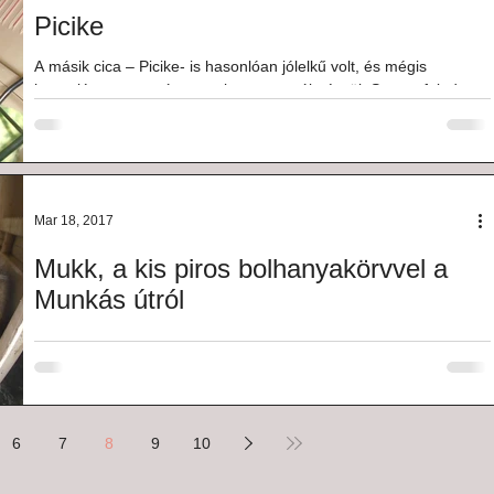
Picike
A másik cica – Picike- is hasonlóan jólelkű volt, és mégis
hasonlóan szomorú sorsot kapott osztályrészül: Sosem feledem
a napot, aminek...
Mar 18, 2017
Mukk, a kis piros bolhanyakörvvel a
Munkás útról
És kis Mukk...Az én kis Mukkom... Mert ő hozzám került, velem
volt abban a néhány napban, amíg élt sérülése után. A Munkás
úton találták...
6
7
8
9
10