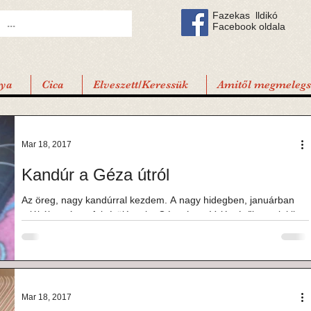
Fazekas lldikó
Facebook oldala
tya
Cica
Elveszett/Keressük
Amitől megmelegsz
Mar 18, 2017
Kandúr a Géza útról
Az öreg, nagy kandúrral kezdem. A nagy hidegben, januárban
találták, csúnya fejsérüléssel a Géza úton. Valószínűleg valakik...
Mar 18, 2017