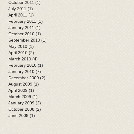
October 2011
(1)
1 post
July 2011
(1)
1 post
April 2011
(1)
1 post
February 2011
(1)
1 post
January 2011
(1)
1 post
October 2010
(1)
1 post
September 2010
(1)
1 post
May 2010
(1)
1 post
April 2010
(2)
2 posts
March 2010
(4)
4 posts
February 2010
(1)
1 post
January 2010
(7)
7 posts
December 2009
(2)
2 posts
August 2009
(1)
1 post
April 2009
(1)
1 post
March 2009
(1)
1 post
January 2009
(2)
2 posts
October 2008
(2)
2 posts
June 2008
(1)
1 post