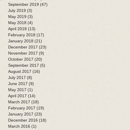
September 2019
(47)
47 posts
July 2019
(3)
3 posts
May 2019
(3)
3 posts
May 2018
(4)
4 posts
April 2018
(13)
13 posts
February 2018
(17)
17 posts
January 2018
(21)
21 posts
December 2017
(23)
23 posts
November 2017
(9)
9 posts
October 2017
(20)
20 posts
September 2017
(5)
5 posts
August 2017
(16)
16 posts
July 2017
(8)
8 posts
June 2017
(9)
9 posts
May 2017
(1)
1 post
April 2017
(14)
14 posts
March 2017
(18)
18 posts
February 2017
(19)
19 posts
January 2017
(23)
23 posts
December 2016
(18)
18 posts
March 2016
(1)
1 post