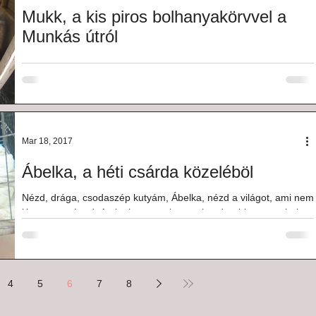
Mukk, a kis piros bolhanyakörvvel a
Munkás útról
És kis Mukk...Az én kis Mukkom... Mert ő hozzám került, velem
volt abban a néhány napban, amíg élt sérülése után. A Munkás
úton találták...
Mar 18, 2017
Ábelka, a héti csárda közeléböl
Nézd, drága, csodaszép kutyám, Ábelka, nézd a világot, ami nem
látott meg téged. Aminek nem volt egyetlen darabja sem, ahol
fontos lettél...
4
5
6
7
8