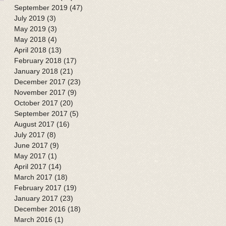
September 2019
(47)
47 posts
July 2019
(3)
3 posts
May 2019
(3)
3 posts
May 2018
(4)
4 posts
April 2018
(13)
13 posts
February 2018
(17)
17 posts
January 2018
(21)
21 posts
December 2017
(23)
23 posts
November 2017
(9)
9 posts
October 2017
(20)
20 posts
September 2017
(5)
5 posts
August 2017
(16)
16 posts
July 2017
(8)
8 posts
June 2017
(9)
9 posts
May 2017
(1)
1 post
April 2017
(14)
14 posts
March 2017
(18)
18 posts
February 2017
(19)
19 posts
January 2017
(23)
23 posts
December 2016
(18)
18 posts
March 2016
(1)
1 post