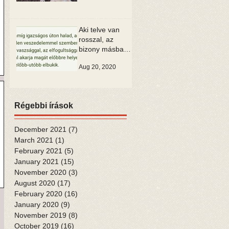
Aki telve van
rosszal, az
bizony másban
is csak rosszat
Aug 20, 2020
tud látni
Régebbi írások
December 2021
(7)
7 posts
March 2021
(1)
1 post
February 2021
(5)
5 posts
January 2021
(15)
15 posts
November 2020
(3)
3 posts
August 2020
(17)
17 posts
February 2020
(16)
16 posts
January 2020
(9)
9 posts
November 2019
(8)
8 posts
October 2019
(16)
16 posts