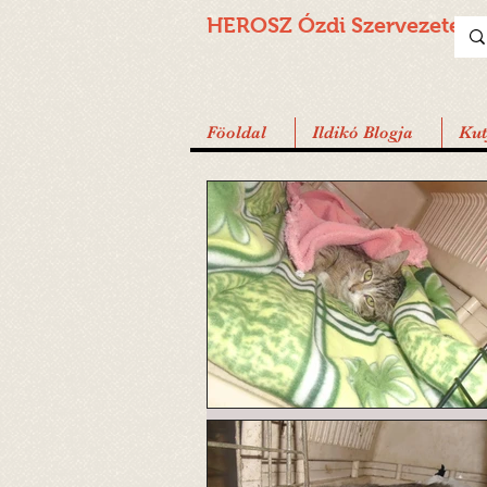
HEROSZ Ózdi
Szervezete
Föoldal
Ildikó Blogja
Ku