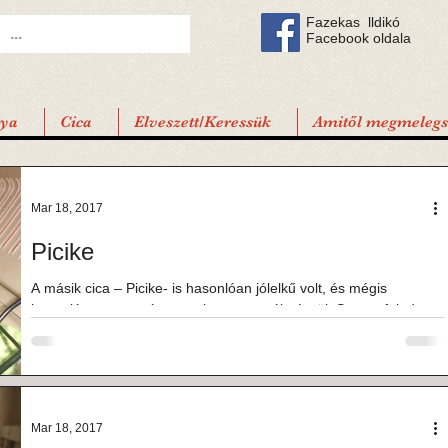
Fazekas lldikó
Facebook oldala
tya
Cica
Elveszett/Keressük
Amitől megmelegsz
Mar 18, 2017
Picike
A másik cica – Picike- is hasonlóan jólelkű volt, és mégis
hasonlóan szomorú sorsot kapott osztályrészül: Sosem feledem
a napot, aminek...
Mar 18, 2017