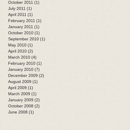
October 2011
(1)
1 post
July 2011
(1)
1 post
April 2011
(1)
1 post
February 2011
(1)
1 post
January 2011
(1)
1 post
October 2010
(1)
1 post
September 2010
(1)
1 post
May 2010
(1)
1 post
April 2010
(2)
2 posts
March 2010
(4)
4 posts
February 2010
(1)
1 post
January 2010
(7)
7 posts
December 2009
(2)
2 posts
August 2009
(1)
1 post
April 2009
(1)
1 post
March 2009
(1)
1 post
January 2009
(2)
2 posts
October 2008
(2)
2 posts
June 2008
(1)
1 post