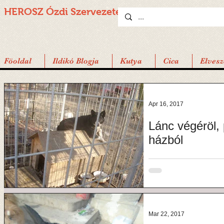
HEROSZ Ózdi
Szervezete
Föoldal
Ildikó Blogja
Kutya
Cica
Elvesz
Apr 16, 2017
Lánc végéröl, 
házból
Drága Linda...Drága öre
a legerősebbek, úgy. Egy
Mar 22, 2017