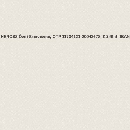
HEROSZ Ózdi Szervezete, OTP 11734121-20043678. Külföld: IBA