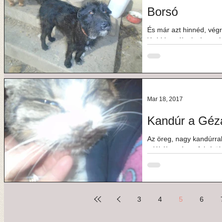
Borsó
És már azt hinnéd, végr
jéghideg télnek, és a vé
a nap, a...
Mar 18, 2017
Kandúr a Géza
Az öreg, nagy kandúrra
találták, csúnya fejsérü
3
4
5
6