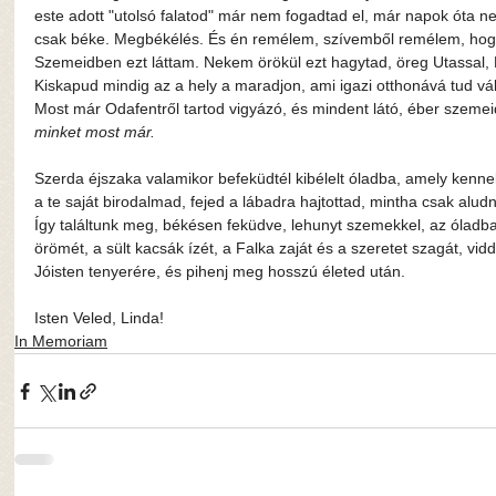
este adott "utolsó falatod" már nem fogadtad el, már napok óta nem
csak béke. Megbékélés. És én remélem, szívemből remélem, hogy 
Szemeidben ezt láttam. Nekem örökül ezt hagytad, öreg Utassal, B
Kiskapud mindig az a hely a maradjon, ami igazi otthonává tud vá
Most már Odafentről tartod vigyázó, és mindent látó, éber szemeid
minket most már. 
Szerda éjszaka valamikor befeküdtél kibélelt óladba, amely kennele
a te saját birodalmad, fejed a lábadra hajtottad, mintha csak aludn
Így találtunk meg, békésen feküdve, lehunyt szemekkel, az óladban
örömét, a sült kacsák ízét, a Falka zaját és a szeretet szagát, vi
Jóisten tenyerére, és pihenj meg hosszú életed után. 
Isten Veled, Linda!
In Memoriam