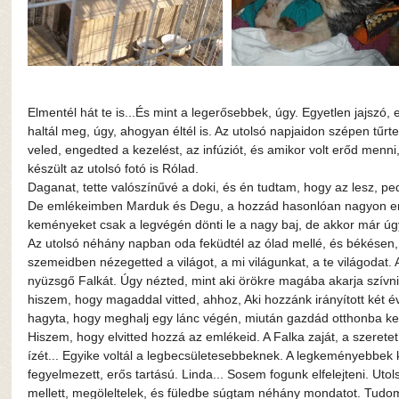
Elmentél hát te is...És mint a legerősebbek, úgy. Egyetlen jajszó
haltál meg, úgy, ahogyan éltél is. Az utolsó napjaidon szépen tűr
veled, engedted a kezelést, az infúziót, és amikor volt erőd menni,
készült az utolsó fotó is Rólad.
Daganat, tette valószínűvé a doki, és én tudtam, hogy az lesz, 
De emlékeimben Marduk és Degu, a hozzád hasonlóan nagyon er
keményeket csak a legvégén dönti le a nagy baj, de akkor már úgy
Az utolsó néhány napban oda feküdtél az ólad mellé, és békésen, 
szemeidben nézegetted a világot, a mi világunkat, a te világodat. A
nyüzsgő Falkát. Úgy nézted, mint aki örökre magába akarja szívni,
hiszem, hogy magaddal vitted, ahhoz, Aki hozzánk irányított két év
hagyta, hogy meghalj egy lánc végén, miután gazdád otthonba kerü
Hiszem, hogy elvitted hozzá az emlékeid. A Falka zaját, a szeretet
ízét... Egyike voltál a legbecsületesebbeknek. A legkeményebbek k
fegyelmezett, erős tartású. Linda... Sosem fogunk elfelejteni. Utols
mellett, megöleltelek, és füledbe súgtam néhány mondatot. Tudom