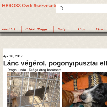
HEROSZ Ózdi
Szervezete
Föoldal
Ildikó Blogja
Kutya
Cica
Elvesz
Apr 16, 2017
Lánc végéröl, pogonyipusztai el
Drága Linda...Drága öreg barátném...