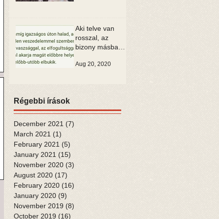
Aki telve van
rosszal, az
bizony másban
is csak rosszat
Aug 20, 2020
tud látni
Régebbi írások
December 2021
(7)
7 posts
March 2021
(1)
1 post
February 2021
(5)
5 posts
January 2021
(15)
15 posts
November 2020
(3)
3 posts
August 2020
(17)
17 posts
February 2020
(16)
16 posts
January 2020
(9)
9 posts
November 2019
(8)
8 posts
October 2019
(16)
16 posts