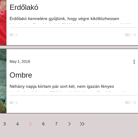
Erdőlakó
Erdőlakó kennelére gyűjtünk, hogy végre kiköltözhessen
jelenlegi, szűkös kis helyéről! Kérlek, ha tudtok, segítsetek! Aki
hozzájárulna...
May 1, 2018
Ombre
Néhány napja kiírtam pár sort két, nem igazán fényes
körülmények között élő kiskutyáról (a harmadik addigra már
eltűnt...). Ideiglenes...
3
4
5
6
7