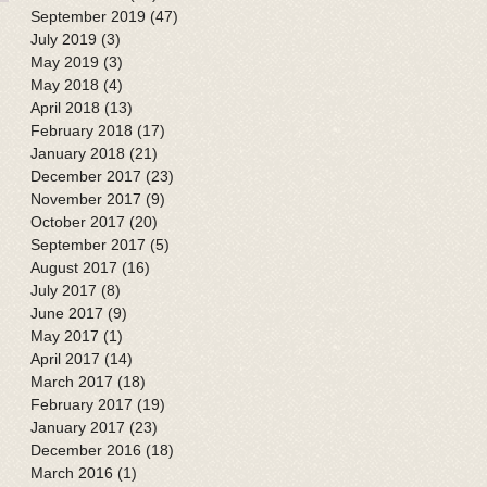
September 2019
(47)
47 posts
July 2019
(3)
3 posts
May 2019
(3)
3 posts
May 2018
(4)
4 posts
April 2018
(13)
13 posts
February 2018
(17)
17 posts
January 2018
(21)
21 posts
December 2017
(23)
23 posts
November 2017
(9)
9 posts
October 2017
(20)
20 posts
September 2017
(5)
5 posts
August 2017
(16)
16 posts
July 2017
(8)
8 posts
June 2017
(9)
9 posts
May 2017
(1)
1 post
April 2017
(14)
14 posts
March 2017
(18)
18 posts
February 2017
(19)
19 posts
January 2017
(23)
23 posts
December 2016
(18)
18 posts
March 2016
(1)
1 post