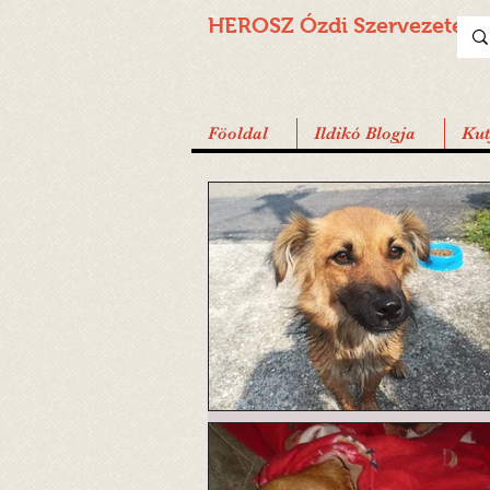
HEROSZ Ózdi
Szervezete
Föoldal
Ildikó Blogja
Ku