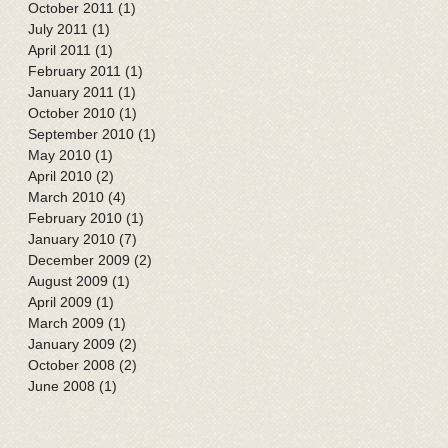
October 2011
(1)
1 post
July 2011
(1)
1 post
April 2011
(1)
1 post
February 2011
(1)
1 post
January 2011
(1)
1 post
October 2010
(1)
1 post
September 2010
(1)
1 post
May 2010
(1)
1 post
April 2010
(2)
2 posts
March 2010
(4)
4 posts
February 2010
(1)
1 post
January 2010
(7)
7 posts
December 2009
(2)
2 posts
August 2009
(1)
1 post
April 2009
(1)
1 post
March 2009
(1)
1 post
January 2009
(2)
2 posts
October 2008
(2)
2 posts
June 2008
(1)
1 post