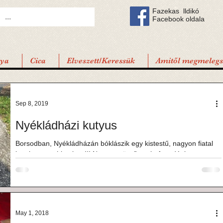
Fazekas lldikó
Facebook oldala
tya
Cica
Elveszett/Keressük
Amitől megmelegsz
Sep 8, 2019
Nyékládházi kutyus
Borsodban, Nyékládházán bóklászik egy kistestű, nagyon fiatal
kan kutyus, chip nincs!!! Nagyon sürgősen befogadót keres, ott
nincs...
May 1, 2018