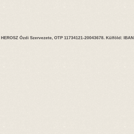
HEROSZ Ózdi Szervezete, OTP 11734121-20043678. Külföld: IBA