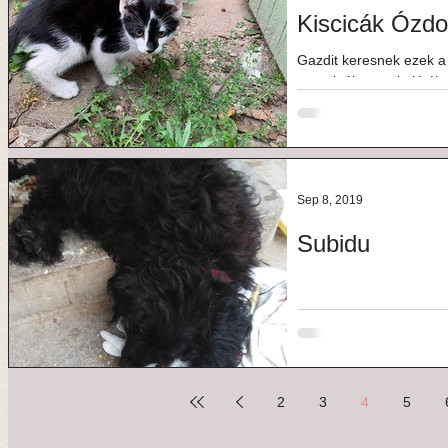
Kiscicák Ózd
Gazdit keresnek ezek a
maguktól esznek, játéko
Érdeklődni a 30 733 99.
Sep 8, 2019
Subidu
2
3
4
5