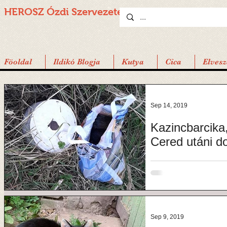
HEROSZ Ózdi
Szervezete
Föoldal
Ildikó Blogja
Kutya
Cica
Elvesz
Sep 14, 2019
Kazincbarcika
Cered utáni d
Nagy Attila HELP !!! Vagy 10 kiskutya kidobva Cered utani domb
után. Ha valaki tud vagy
bicajjal...
Sep 9, 2019