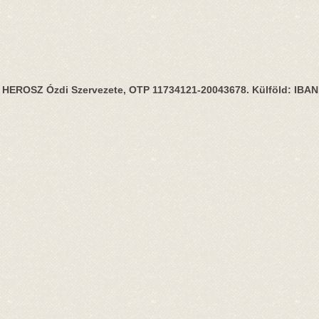
HEROSZ Ózdi Szervezete, OTP 11734121-20043678. Külföld: IBA