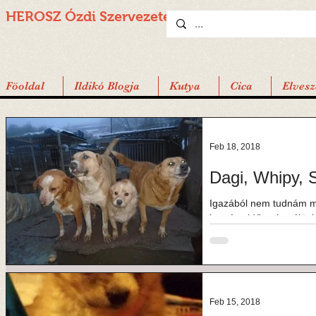
HEROSZ Ózdi
Szervezete
Föoldal
Ildikó Blogja
Kutya
Cica
Elvesz
Feb 18, 2018
Dagi, Whipy, 
Igazából nem tudnám m
kemény időszakot élünk,
küzdelmekkel és...
Feb 15, 2018