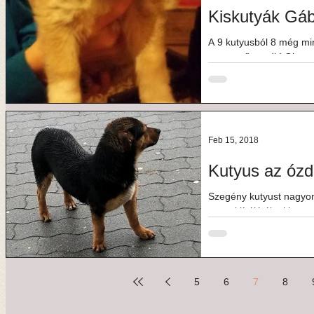
Kiskutyák Gá
A 9 kutyusból 8 még m
a szerető gazdit! Olyan 
komolyan...
Feb 15, 2018
Kutyus az ózd
Szegény kutyust nagyon
poszt kiírójától, aki me
Bár...
5
6
7
8