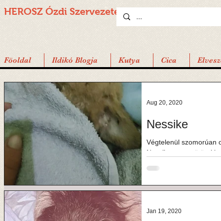
HEROSZ Ózdi
Szervezete
Föoldal
Ildikó Blogja
Kutya
Cica
Elvesz
Aug 20, 2020
Nessike
Végtelenül szomorúan o
Nessike meggyötört kis 
vagyok képes...
Jan 19, 2020