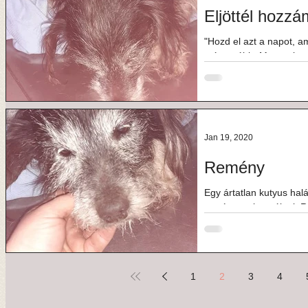
Eljöttél hozzá
"Hozd el azt a napot, 
már tovább, Mert nekem most annyira jó itt..." Remény, alias
Csuli számára...
Jan 19, 2020
Remény
Egy ártatlan kutyus ha
szorítottatok a nálunk 
nap folyamán. Aztán...
1
2
3
4