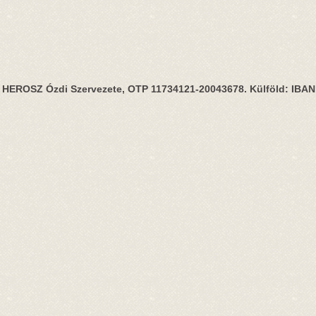
HEROSZ Ózdi Szervezete, OTP 11734121-20043678. Külföld: IBA