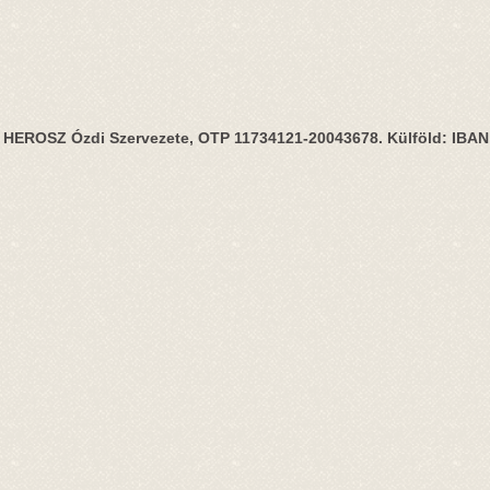
HEROSZ Ózdi Szervezete, OTP 11734121-20043678. Külföld: IBA