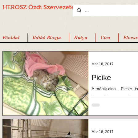
HEROSZ Ózdi
Szervezete
Föoldal
Ildikó Blogja
Kutya
Cica
Elvesz
Mar 18, 2017
Picike
A másik cica – Picike- i
hasonlóan szomorú sors
a napot, aminek...
Mar 18, 2017