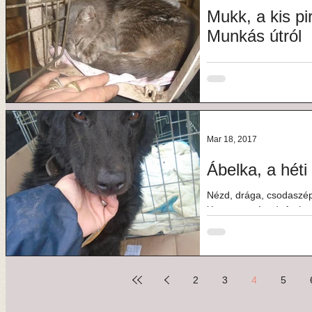
Mukk, a kis pi
Munkás útról
És kis Mukk...Az én kis
volt abban a néhány na
úton találták...
Mar 18, 2017
Ábelka, a héti
Nézd, drága, csodaszép
látott meg téged. Amine
fontos lettél...
2
3
4
5