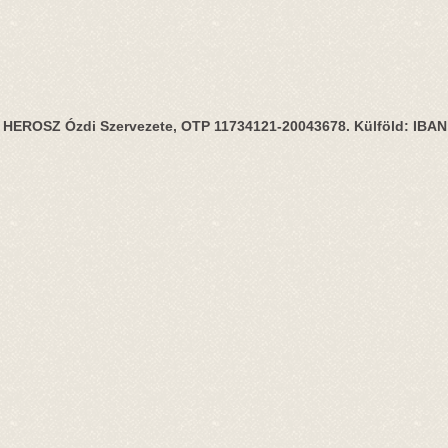
HEROSZ Ózdi Szervezete, OTP 11734121-20043678. Külföld: IBA