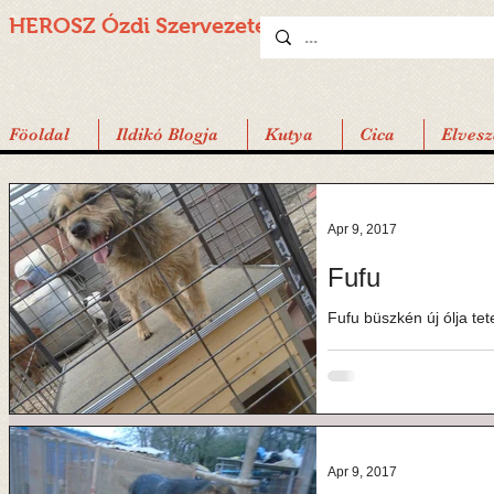
HEROSZ Ózdi
Szervezete
Föoldal
Ildikó Blogja
Kutya
Cica
Elvesz
Apr 9, 2017
Fufu
Fufu büszkén új ólja tete
Apr 9, 2017