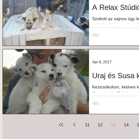
A Relax Stúdi
Szokott az sajnos úgy le
velünk, újra meg újra el
Apr 8, 2017
Uraj és Susa k
Kezicsókolom, kedves k
Csinszka és Fótinka vag
nagy-nagy...
11
12
13
14