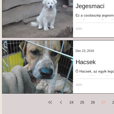
Jegesmaci
Ez a csodaszép jegesma
sürgősen szerető gazd
szavai: "Született:...
Dec 23, 2016
Hacsek
Ő Hacsek, az egyik legú
érkezett. Váratlanul jött
azt sem...
24
25
26
27