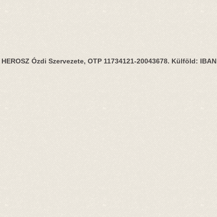
HEROSZ Ózdi Szervezete, OTP 11734121-20043678. Külföld: IBA