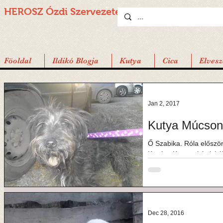
HEROSZ Ózdi
Szervezete
Föoldal
Ildikó Blogja
Kutya
Cica
Elvesz
Jan 2, 2017
Kutya Múcson
Ő Szabika. Róla először 
Kovács Kata, miskolci ál
hogy...
Dec 28, 2016