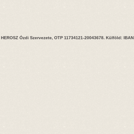
HEROSZ Ózdi Szervezete, OTP 11734121-20043678. Külföld: IBA