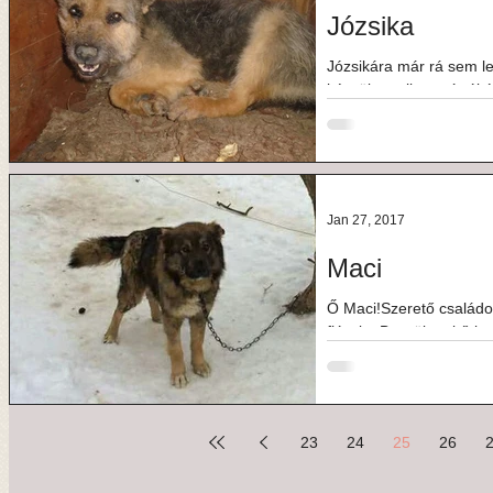
Józsika
Józsikára már rá sem le
készült, amikor már új ó
azért...
Jan 27, 2017
Maci
Ő Maci!Szerető családo
fiúcska.Becsülettel őriz
nem...
23
24
25
26