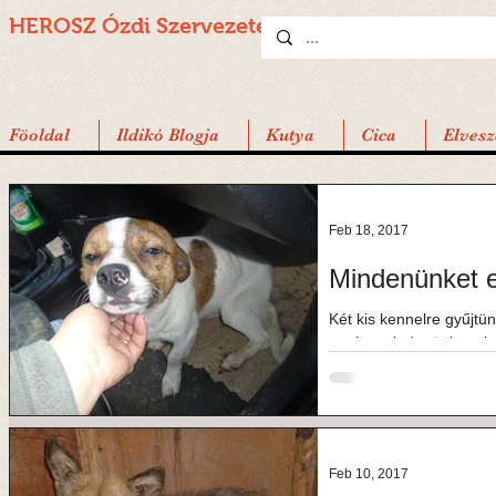
HEROSZ Ózdi
Szervezete
Föoldal
Ildikó Blogja
Kutya
Cica
Elvesz
Feb 18, 2017
Mindenünket el
Két kis kennelre gyűjtün
segíts, mindenünket elvi
megnövekedett...
Feb 10, 2017