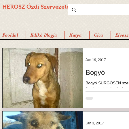
HEROSZ Ózdi
Szervezete
Föoldal
Ildikó Blogja
Kutya
Cica
Elvesz
Jan 19, 2017
Bogyó
Bogyó SÜRGŐSEN szeret
fiatal, vizslajellegű, de
mentették tavaly év...
Jan 3, 2017