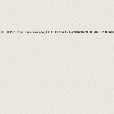
HEROSZ Ózdi Szervezete, OTP 11734121-20043678. Külföld: IBA