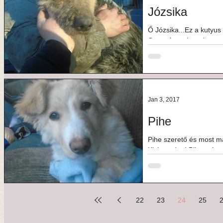
Józsika
Ő Józsika...Ez a kutyus 
Csonttá soványodva teng
Csernelyben,...
Jan 3, 2017
Pihe
Pihe szerető és most má
Kiskapudon! Pihe már s
még csak 4 hónapos....
22
23
24
25