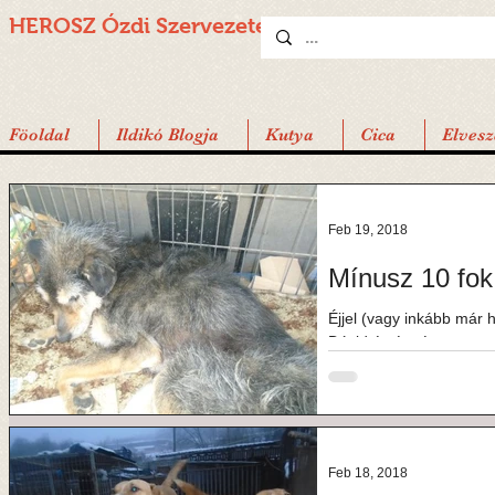
HEROSZ Ózdi
Szervezete
Föoldal
Ildikó Blogja
Kutya
Cica
Elvesz
Feb 19, 2018
Mínusz 
Éjjel (vagy inkább már h
Dávid és én, és persze a
Feb 18, 2018