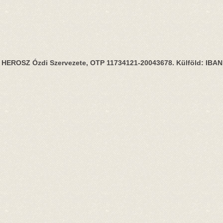
HEROSZ Ózdi Szervezete, OTP 11734121-20043678. Külföld: IBA