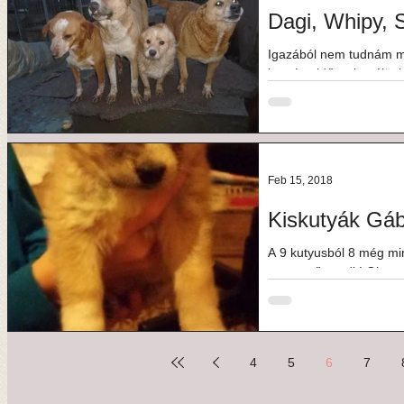
Dagi, Whipy, 
Igazából nem tudnám m
kemény időszakot élünk,
küzdelmekkel és...
Feb 15, 2018
Kiskutyák Gá
A 9 kutyusból 8 még m
a szerető gazdit! Olyan 
komolyan...
4
5
6
7