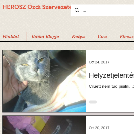
HEROSZ Ózdi
Szervezete
Föoldal
Ildikó Blogja
Kutya
Cica
Elvesz
Oct 24, 2017
Helyzetjelentés
Ciluett nem tud pisilni...:( Helyzetjelentés Ciluettről, a
kiscicáról Előzmények: Ciluett kedden került hozzám, lebénulva,
ekkor...
Oct 20, 2017