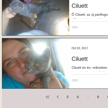
Ciluett
Ő Ciluett, az új pártfogo
( Ezt a cicát ma találta 
Oct 20, 2017
Ciluett
Ciluett és én, miközben
dorombolással próbáltam
és kis...
5
6
7
8