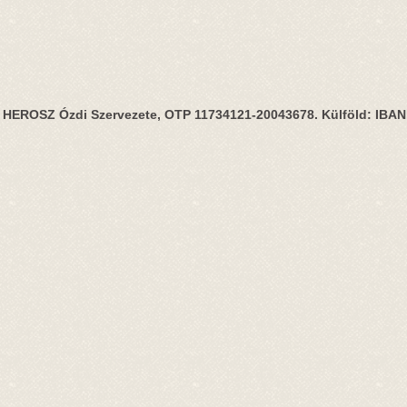
HEROSZ Ózdi Szervezete, OTP 11734121-20043678. Külföld: IBA