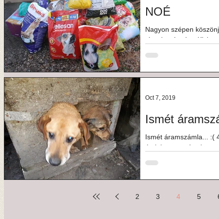
NOÉ
Nagyon szépen köszönjü
tápadományát a Kiskapu
nagyon nagy segítség n
Oct 7, 2019
Ismét áramszá
Ismét áramszámla... :( 
érzi, hogy segíteni sze
hálával...
2
3
4
5