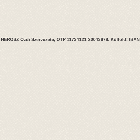
HEROSZ Ózdi Szervezete, OTP 11734121-20043678. Külföld: IBA