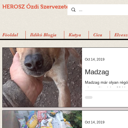
HEROSZ Ózdi
Szervezete
Föoldal
Ildikó Blogja
Kutya
Cica
Elvesz
Oct 14, 2019
Madzag
Madzag már olyan régót
végre eljönni érte?? Ma
szedtük össze...
Oct 14, 2019