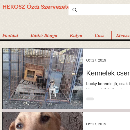
HEROSZ Ózdi
Szervezete
Föoldal
Ildikó Blogja
Kutya
Cica
Elvesz
Oct 27, 2019
Kennelek cser
Lucky kennele jó, csak k
Morganáék is ilyenben v
csakis...
Oct 27, 2019