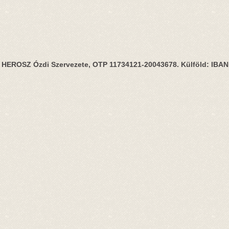
HEROSZ Ózdi Szervezete, OTP 11734121-20043678. Külföld: IBA