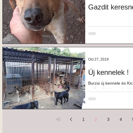
Gazdit keresn
Oct 27, 2019
Új kennelek !
Burzsi új kennele és Ki
mellett. Nyáron tudtuk l
Animals támogatói...
1
2
3
4