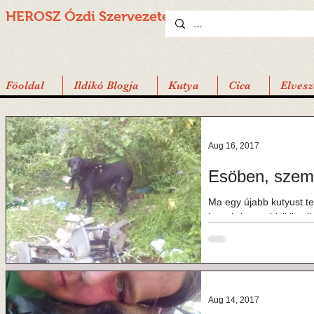
HEROSZ Ózdi
Szervezete
Föoldal
Ildikó Blogja
Kutya
Cica
Elvesz
Aug 16, 2017
Esöben, szemé
Ma egy újabb kutyust tet
hozzánk, egy biciklis e
megoldani az...
Aug 14, 2017