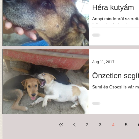
Héra kutyám
Annyi mindenről szerett
felborult minden, benne
most egy ideig...
Aug 11, 2017
Önzetlen segí
Sumi és Csocsi is vár mi
én, szombaton, reggel 
Lapátot,...
2
3
4
5