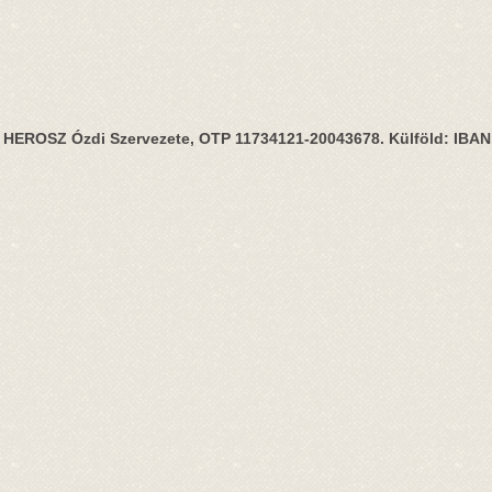
HEROSZ Ózdi Szervezete, OTP 11734121-20043678. Külföld: IBA