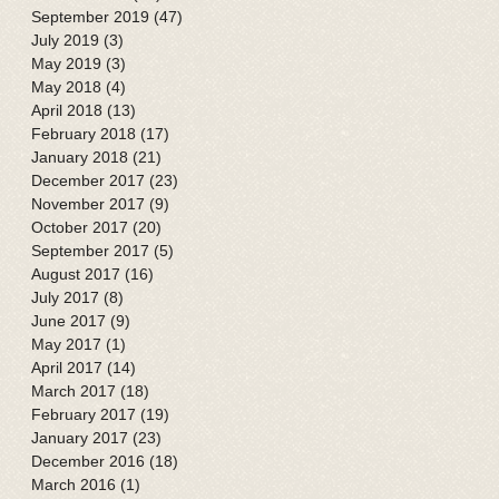
September 2019
(47)
47 posts
July 2019
(3)
3 posts
May 2019
(3)
3 posts
May 2018
(4)
4 posts
April 2018
(13)
13 posts
February 2018
(17)
17 posts
January 2018
(21)
21 posts
December 2017
(23)
23 posts
November 2017
(9)
9 posts
October 2017
(20)
20 posts
September 2017
(5)
5 posts
August 2017
(16)
16 posts
July 2017
(8)
8 posts
June 2017
(9)
9 posts
May 2017
(1)
1 post
April 2017
(14)
14 posts
March 2017
(18)
18 posts
February 2017
(19)
19 posts
January 2017
(23)
23 posts
December 2016
(18)
18 posts
March 2016
(1)
1 post