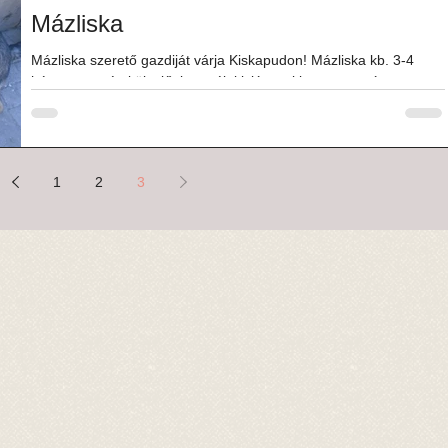
Mázliska
Mázliska szerető gazdiját várja Kiskapudon! Mázliska kb. 3-4
hónapos, szép külsejű, keverék kislány, aki nagyon csúnya
dolgokon ment...
1
2
3