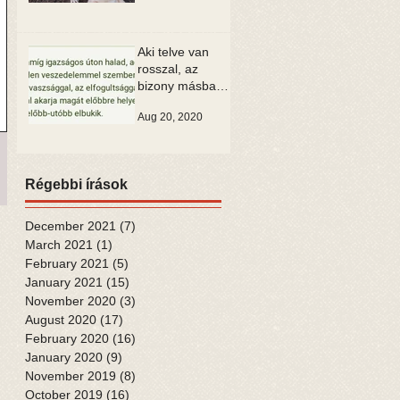
Aki telve van
rosszal, az
bizony másban
is csak rosszat
Aug 20, 2020
tud látni
Régebbi írások
December 2021
(7)
7 posts
March 2021
(1)
1 post
February 2021
(5)
5 posts
January 2021
(15)
15 posts
November 2020
(3)
3 posts
August 2020
(17)
17 posts
February 2020
(16)
16 posts
January 2020
(9)
9 posts
November 2019
(8)
8 posts
October 2019
(16)
16 posts