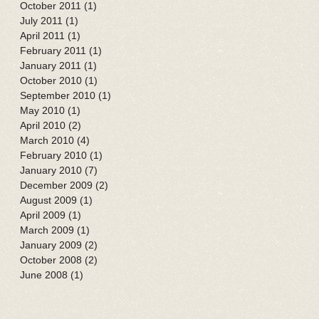
October 2011
(1)
1 post
July 2011
(1)
1 post
April 2011
(1)
1 post
February 2011
(1)
1 post
January 2011
(1)
1 post
October 2010
(1)
1 post
September 2010
(1)
1 post
May 2010
(1)
1 post
April 2010
(2)
2 posts
March 2010
(4)
4 posts
February 2010
(1)
1 post
January 2010
(7)
7 posts
December 2009
(2)
2 posts
August 2009
(1)
1 post
April 2009
(1)
1 post
March 2009
(1)
1 post
January 2009
(2)
2 posts
October 2008
(2)
2 posts
June 2008
(1)
1 post