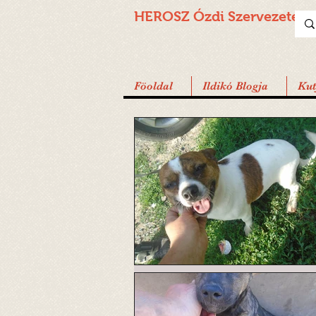
HEROSZ Ózdi
Szervezete
Föoldal
Ildikó Blogja
Ku