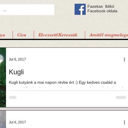
Fazekas lldikó
Facebook oldala
tya
Cica
Elveszett/Keressük
Amitől megmelegsz
Jul 6, 2017
Kugli
Kugli kutyánk a mai napon révbe ért :) Egy kedves család a
nagyszülők részére keresett kutyust, a nemrég meghalt, és azóta
is gyászolt...
Jul 6, 2017