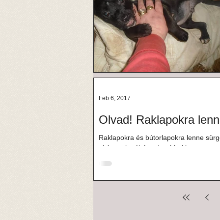
Feb 6, 2017
Olvad! Raklapokra len
Raklapokra és bútorlapokra lenne sür
akár csak néhány darabbal is, tegye...