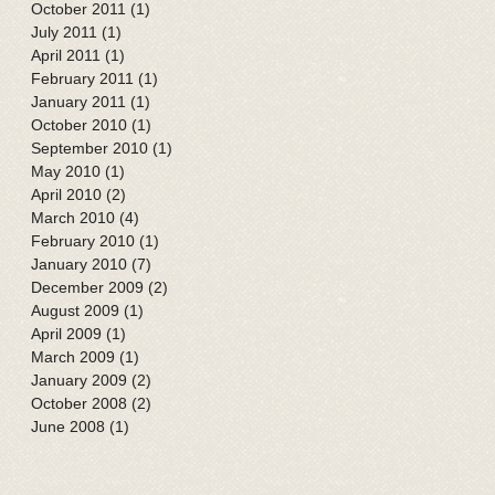
October 2011
(1)
1 post
July 2011
(1)
1 post
April 2011
(1)
1 post
February 2011
(1)
1 post
January 2011
(1)
1 post
October 2010
(1)
1 post
September 2010
(1)
1 post
May 2010
(1)
1 post
April 2010
(2)
2 posts
March 2010
(4)
4 posts
February 2010
(1)
1 post
January 2010
(7)
7 posts
December 2009
(2)
2 posts
August 2009
(1)
1 post
April 2009
(1)
1 post
March 2009
(1)
1 post
January 2009
(2)
2 posts
October 2008
(2)
2 posts
June 2008
(1)
1 post