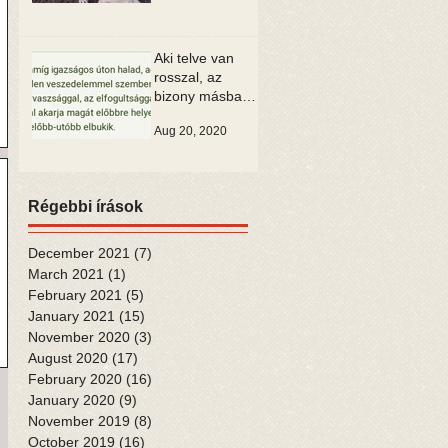
Aki telve van
rosszal, az
bizony másban
is csak rosszat
Aug 20, 2020
tud látni
Régebbi írások
December 2021
(7)
7 posts
March 2021
(1)
1 post
February 2021
(5)
5 posts
January 2021
(15)
15 posts
November 2020
(3)
3 posts
August 2020
(17)
17 posts
February 2020
(16)
16 posts
January 2020
(9)
9 posts
November 2019
(8)
8 posts
October 2019
(16)
16 posts