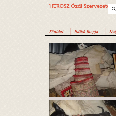
HEROSZ Ózdi
Szervezete
Föoldal
Ildikó Blogja
Ku