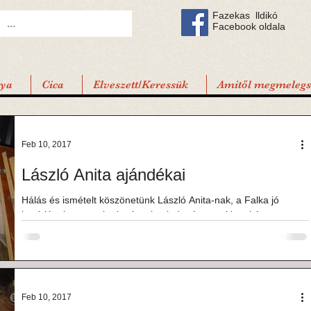
Fazekas lldikó
Facebook oldala
tya
Cica
Elveszett/Keressük
Amitől megmelegsz
Feb 10, 2017
László Anita ajándékai
Hálás és ismételt köszönetünk László Anita-nak, a Falka jó
barátjának a szombati sok-sok mindenért, a raklapokért,
bútorlapokért és...
Feb 10, 2017