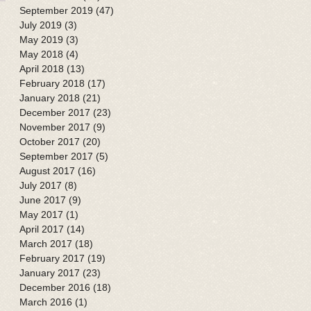
September 2019
(47)
47 posts
July 2019
(3)
3 posts
May 2019
(3)
3 posts
May 2018
(4)
4 posts
April 2018
(13)
13 posts
February 2018
(17)
17 posts
January 2018
(21)
21 posts
December 2017
(23)
23 posts
November 2017
(9)
9 posts
October 2017
(20)
20 posts
September 2017
(5)
5 posts
August 2017
(16)
16 posts
July 2017
(8)
8 posts
June 2017
(9)
9 posts
May 2017
(1)
1 post
April 2017
(14)
14 posts
March 2017
(18)
18 posts
February 2017
(19)
19 posts
January 2017
(23)
23 posts
December 2016
(18)
18 posts
March 2016
(1)
1 post