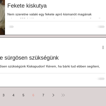
Fekete kiskutya
Nem szeretne valaki egy fekete apró kismanót magának
otthonra??? Adélka ugyanis már nagyon várja a szerető gazdit
nálunk... Ő a putnoki...
ne sürgösen szükségünk
gősen szükségünk Kiskapudon! Kérem, ha bárki tud ebben segíteni,
3
4
5
6
7