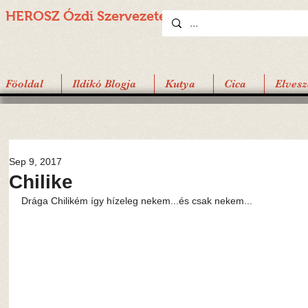
HEROSZ Ózdi
Szervezete
Föoldal
Ildikó Blogja
Kutya
Cica
Elvesz
Sep 9, 2017
Chilike
Drága Chilikém így hízeleg nekem...és csak nekem...