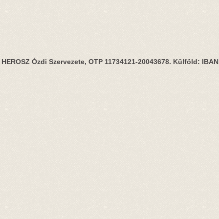
HEROSZ Ózdi Szervezete, OTP 11734121-20043678. Külföld: IBA