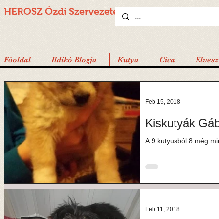
HEROSZ Ózdi
Szervezete
Föoldal
Ildikó Blogja
Kutya
Cica
Elvesz
Feb 15, 2018
Kiskutyák Gá
A 9 kutyusból 8 még m
a szerető gazdit! Olyan 
komolyan...
Feb 11, 2018