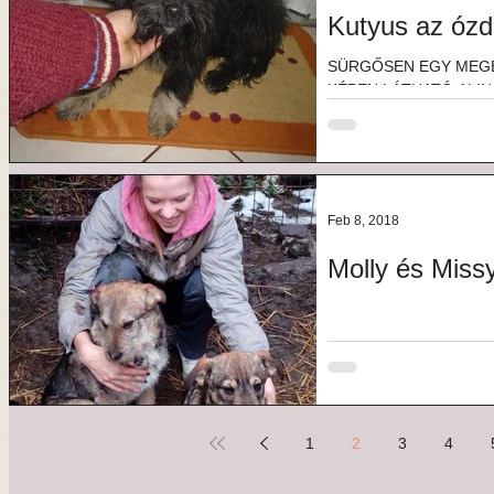
Kutyus az ózd
SÜRGŐSEN EGY MEG
KÉPEN LÁTHATÓ ALINA 
hajította be valaki az ózd
Feb 8, 2018
Molly és Miss
1
2
3
4