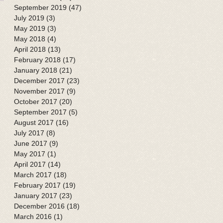
September 2019
(47)
47 posts
July 2019
(3)
3 posts
May 2019
(3)
3 posts
May 2018
(4)
4 posts
April 2018
(13)
13 posts
February 2018
(17)
17 posts
January 2018
(21)
21 posts
December 2017
(23)
23 posts
November 2017
(9)
9 posts
October 2017
(20)
20 posts
September 2017
(5)
5 posts
August 2017
(16)
16 posts
July 2017
(8)
8 posts
June 2017
(9)
9 posts
May 2017
(1)
1 post
April 2017
(14)
14 posts
March 2017
(18)
18 posts
February 2017
(19)
19 posts
January 2017
(23)
23 posts
December 2016
(18)
18 posts
March 2016
(1)
1 post