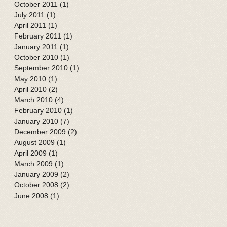
October 2011
(1)
1 post
July 2011
(1)
1 post
April 2011
(1)
1 post
February 2011
(1)
1 post
January 2011
(1)
1 post
October 2010
(1)
1 post
September 2010
(1)
1 post
May 2010
(1)
1 post
April 2010
(2)
2 posts
March 2010
(4)
4 posts
February 2010
(1)
1 post
January 2010
(7)
7 posts
December 2009
(2)
2 posts
August 2009
(1)
1 post
April 2009
(1)
1 post
March 2009
(1)
1 post
January 2009
(2)
2 posts
October 2008
(2)
2 posts
June 2008
(1)
1 post