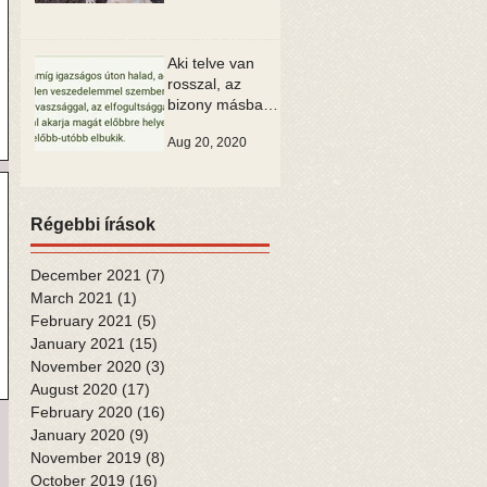
Aki telve van
rosszal, az
bizony másban
is csak rosszat
Aug 20, 2020
tud látni
Régebbi írások
December 2021
(7)
7 posts
March 2021
(1)
1 post
February 2021
(5)
5 posts
January 2021
(15)
15 posts
November 2020
(3)
3 posts
August 2020
(17)
17 posts
February 2020
(16)
16 posts
January 2020
(9)
9 posts
November 2019
(8)
8 posts
October 2019
(16)
16 posts