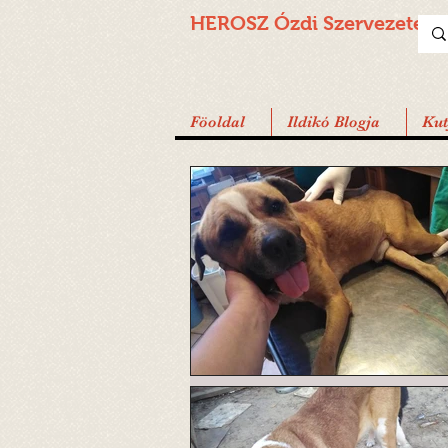
HEROSZ Ózdi
Szervezete
Föoldal
Ildikó Blogja
Ku