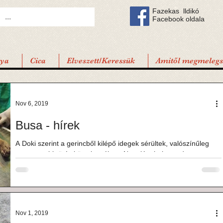
Fazekas lldikó
Facebook oldala
tya
Cica
Elveszett/Keressük
Amitől megmelegsz
Nov 6, 2019
Busa - hírek
A Doki szerint a gerincből kilépő idegek sérültek, valószínűleg
egy nagyobb ütés következtében. Nem jó a helyzet, de
egyáltalán nem...
Nov 1, 2019