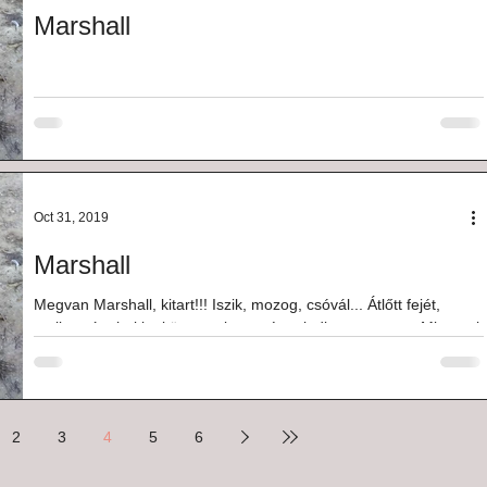
Marshall
Oct 31, 2019
Marshall
Megvan Marshall, kitart!!! Iszik, mozog, csóvál... Átlőtt fejét,
amikor rám hajtja, könnyes lesz még mindig a szemem. Mit tettek
veled,...
2
3
4
5
6