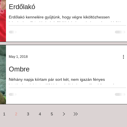
Erdőlakó
Erdőlakó kennelére gyűjtünk, hogy végre kiköltözhessen
jelenlegi, szűkös kis helyéről! Kérlek, ha tudtok, segítsetek! Aki
hozzájárulna...
May 1, 2018
Ombre
Néhány napja kiírtam pár sort két, nem igazán fényes
körülmények között élő kiskutyáról (a harmadik addigra már
eltűnt...). Ideiglenes...
1
2
3
4
5