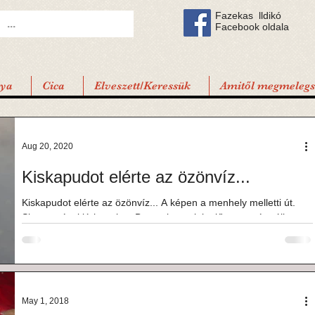
Fazekas lldikó
Facebook oldala
tya
Cica
Elveszett/Keressük
Amitől megmelegsz
Aug 20, 2020
Kiskapudot elérte az özönvíz...
Kiskapudot elérte az özönvíz... A képen a menhely melletti út.
Sima autóval járhatatlan. Bent a kennelek előtt ugyanígy áll a
tengernyi...
May 1, 2018