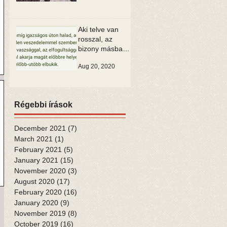
Aki telve van
rosszal, az
bizony másban
is csak rosszat
Aug 20, 2020
tud látni
Régebbi írások
December 2021
(7)
7 posts
March 2021
(1)
1 post
February 2021
(5)
5 posts
January 2021
(15)
15 posts
November 2020
(3)
3 posts
August 2020
(17)
17 posts
February 2020
(16)
16 posts
January 2020
(9)
9 posts
November 2019
(8)
8 posts
October 2019
(16)
16 posts