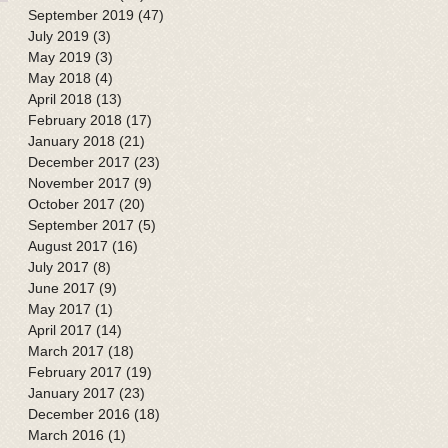
September 2019
(47)
47 posts
July 2019
(3)
3 posts
May 2019
(3)
3 posts
May 2018
(4)
4 posts
April 2018
(13)
13 posts
February 2018
(17)
17 posts
January 2018
(21)
21 posts
December 2017
(23)
23 posts
November 2017
(9)
9 posts
October 2017
(20)
20 posts
September 2017
(5)
5 posts
August 2017
(16)
16 posts
July 2017
(8)
8 posts
June 2017
(9)
9 posts
May 2017
(1)
1 post
April 2017
(14)
14 posts
March 2017
(18)
18 posts
February 2017
(19)
19 posts
January 2017
(23)
23 posts
December 2016
(18)
18 posts
March 2016
(1)
1 post