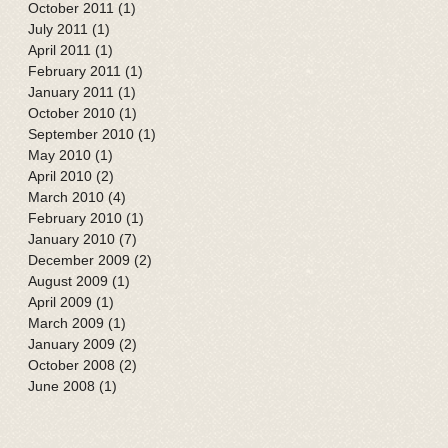
October 2011
(1)
1 post
July 2011
(1)
1 post
April 2011
(1)
1 post
February 2011
(1)
1 post
January 2011
(1)
1 post
October 2010
(1)
1 post
September 2010
(1)
1 post
May 2010
(1)
1 post
April 2010
(2)
2 posts
March 2010
(4)
4 posts
February 2010
(1)
1 post
January 2010
(7)
7 posts
December 2009
(2)
2 posts
August 2009
(1)
1 post
April 2009
(1)
1 post
March 2009
(1)
1 post
January 2009
(2)
2 posts
October 2008
(2)
2 posts
June 2008
(1)
1 post