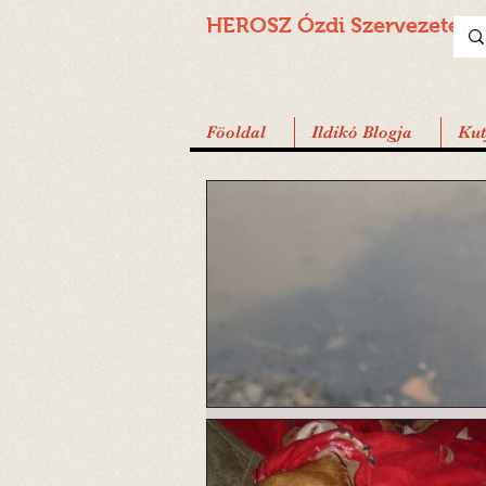
HEROSZ Ózdi
Szervezete
Föoldal
Ildikó Blogja
Ku