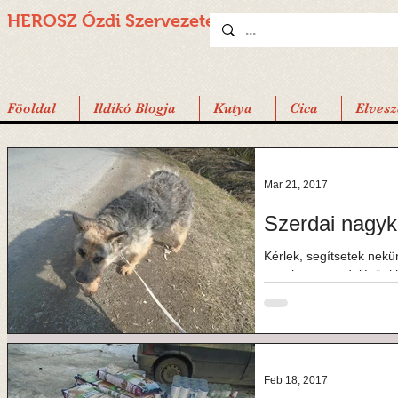
HEROSZ Ózdi
Szervezete
Föoldal
Ildikó Blogja
Kutya
Cica
Elvesz
Mar 21, 2017
Szerdai nagyk
Kérlek, segítsetek nekü
nagykeres rendelésünkb
nagyobb összegért...
Feb 18, 2017