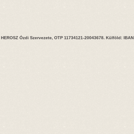
HEROSZ Ózdi Szervezete, OTP 11734121-20043678. Külföld: IBA