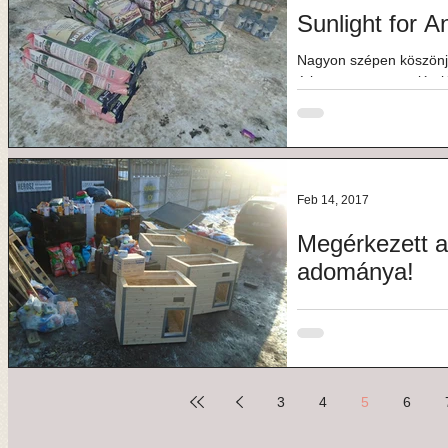
Sunlight for 
Nagyon szépen köszönjü
érkezett, nagyvonalú 
Martina Gubler,...
Feb 14, 2017
Megérkezett 
adománya!
Hatalmas köszönet a hatalma
megérkezett Kiskapudr
nagylelkű adománya a F
3
4
5
6