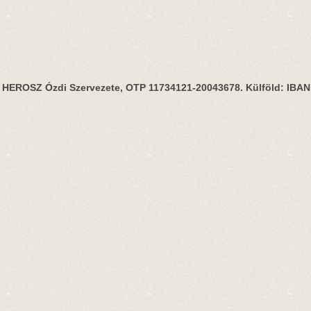
HEROSZ Ózdi Szervezete, OTP 11734121-20043678. Külföld: IBA