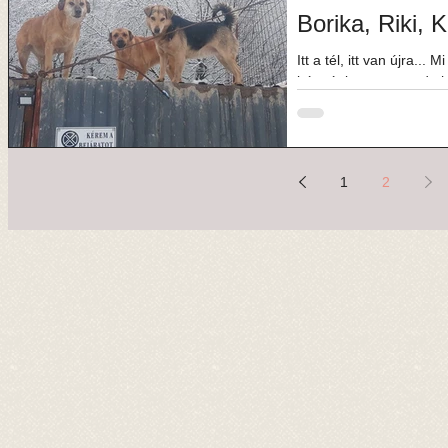
Borika, Riki,
Itt a tél, itt van újra.
bánnánk a tavaszt, de h
rengeteg...
1
2