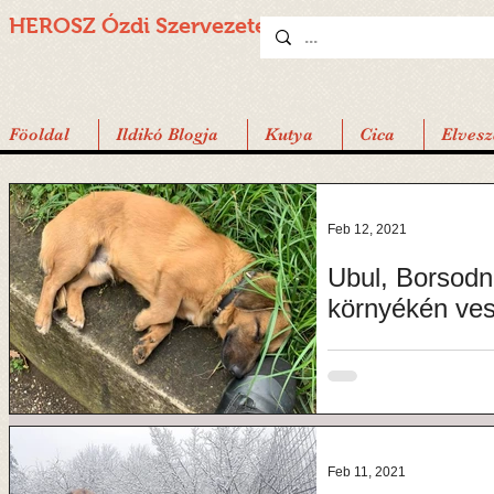
HEROSZ Ózdi
Szervezete
Föoldal
Ildikó Blogja
Kutya
Cica
Elvesz
Feb 12, 2021
Ubul, Borsodn
környékén ves
Keressük Ubult... Utoljár
gyárnak! Kérlek osszáto
Szücs...
Feb 11, 2021