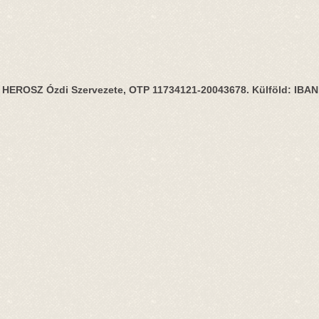
HEROSZ Ózdi Szervezete, OTP 11734121-20043678. Külföld: IBA