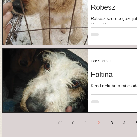
Robesz
Robesz szerető gazdijá
jóravaló, kedves, ragas
abszolút...
Feb 5, 2020
Foltina
Kedd délután a mi csoda
gazdis élet felé! A gazd
1
2
3
4