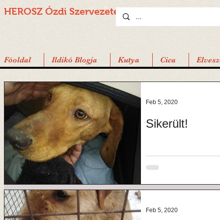
HEROSZ Ózdi
Szervezete
Föoldal
Ildikó Blogja
Kutya
Cica
Elvesz
Feb 5, 2020
Sikerült!
Feb 5, 2020