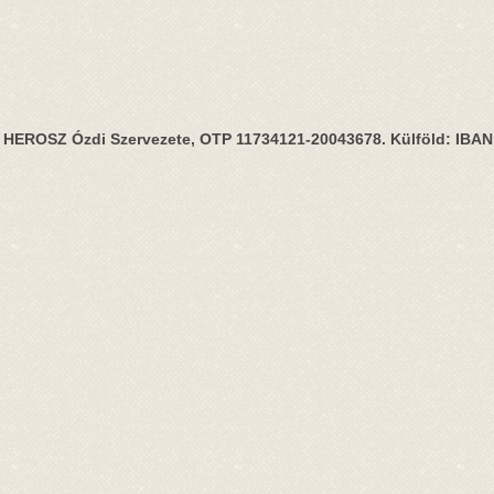
HEROSZ Ózdi Szervezete, OTP 11734121-20043678. Külföld: IBA