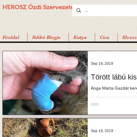
HEROSZ Ózdi
Szervezete
Föoldal
Ildikó Blogja
Kutya
Cica
Elvesz
Sep 19, 2019
Törött lábú ki
Anga Márta Gazdát kere
története: a szokásos..
elütötte,...
Sep 19, 2019