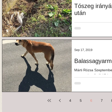
Tószeg irányáb
után
Bíró Tibor Sziasztok! Tó
bal oldalon a járda mell
sajnos...
Sep 17, 2019
Balassagyarm
Márti Rózsa Szeptembe
szeptember 9-től 15-ig..
lenti képen látható...
4
5
6
7