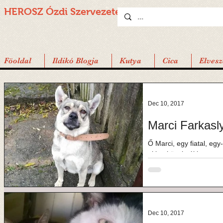
HEROSZ Ózdi
Szervezete
Föoldal
Ildikó Blogja
Kutya
Cica
Elvesz
Dec 10, 2017
Marci Farkasly
Ő Marci, egy fiatal, eg
akit a közelmúltban me
láncon élt,...
Dec 10, 2017