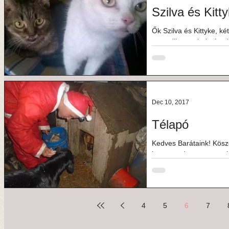
Szilva és Kitt
Ők Szilva és Kittyke, k
a gazdija meghalt, és n
kedvenceit...
Dec 10, 2017
Télapó
Kedves Barátaink! Kösz
hogy gazdagon megpakol
még nincs vége,...
4
5
6
7