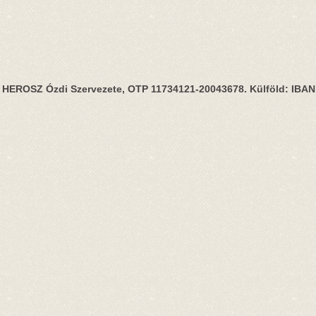
HEROSZ Ózdi Szervezete, OTP 11734121-20043678. Külföld: IBA