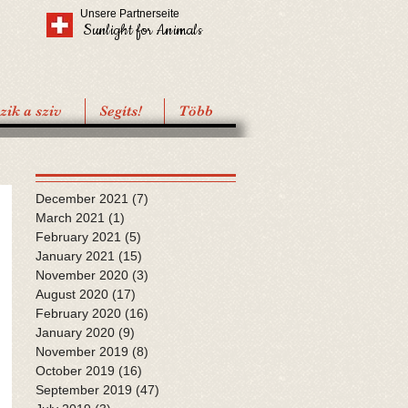
Unsere Partnerseite
Sunlight for Animals
ik a sziv
Segíts!
Több
December 2021
(7)
7 posts
March 2021
(1)
1 post
February 2021
(5)
5 posts
January 2021
(15)
15 posts
November 2020
(3)
3 posts
August 2020
(17)
17 posts
February 2020
(16)
16 posts
January 2020
(9)
9 posts
November 2019
(8)
8 posts
October 2019
(16)
16 posts
September 2019
(47)
47 posts