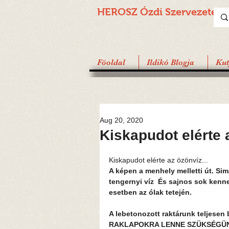
HEROSZ Ózdi
Szervezete
Föoldal
Ildikó Blogja
Ku
Aug 20, 2020
Kiskapudot elérte a
Kiskapudot elérte az özönvíz... 
A képen a menhely melletti út. Sima
tengernyi víz  És sajnos sok kenne
esetben az ólak tetején. 
A lebetonozott raktárunk teljesen be
RAKLAPOKRA LENNE SZÜKSÉGÜN