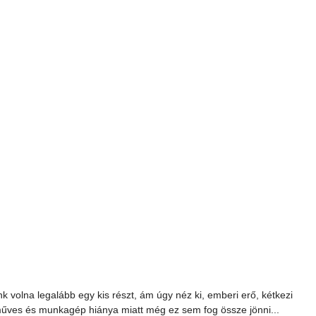
 volna legalább egy kis részt, ám úgy néz ki, emberi erő, kétkezi 
űves és munkagép hiánya miatt még ez sem fog össze jönni...