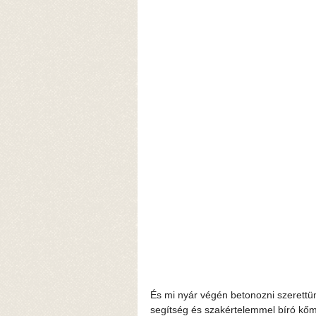
És mi nyár végén betonozni szerettünk
segítség és szakértelemmel bíró kőm