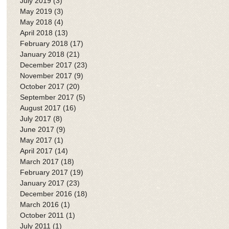
July 2019
(3)
3 posts
May 2019
(3)
3 posts
May 2018
(4)
4 posts
April 2018
(13)
13 posts
February 2018
(17)
17 posts
January 2018
(21)
21 posts
December 2017
(23)
23 posts
November 2017
(9)
9 posts
October 2017
(20)
20 posts
September 2017
(5)
5 posts
August 2017
(16)
16 posts
July 2017
(8)
8 posts
June 2017
(9)
9 posts
May 2017
(1)
1 post
April 2017
(14)
14 posts
March 2017
(18)
18 posts
February 2017
(19)
19 posts
January 2017
(23)
23 posts
December 2016
(18)
18 posts
March 2016
(1)
1 post
October 2011
(1)
1 post
July 2011
(1)
1 post