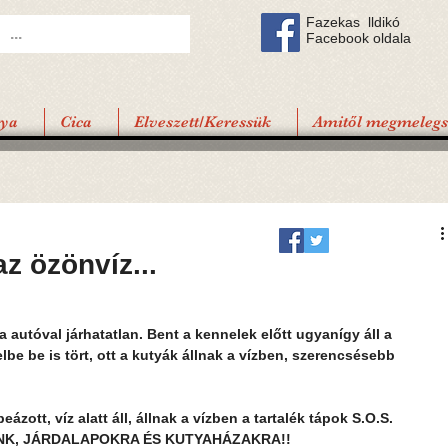
Fazekas lldikó
Facebook oldala
tya
Cica
Elveszett/Keressük
Amitől megmelegsz
z özönvíz...
 autóval járhatatlan. Bent a kennelek előtt ugyanígy áll a 
lbe be is tört, ott a kutyák állnak a vízben, szerencsésebb 
ázott, víz alatt áll, állnak a vízben a tartalék tápok S.O.S. 
K, JÁRDALAPOKRA ÉS KUTYAHÁZAKRA!!