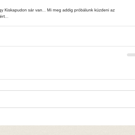
gy Kiskapudon sár van... Mi meg addig próbálunk küzdeni az 
rt...