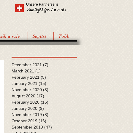
Unsere Partnerseite
Sunlight for Animals
ik a sziv
Segíts!
Több
December 2021
(7)
7 posts
March 2021
(1)
1 post
February 2021
(5)
5 posts
January 2021
(15)
15 posts
November 2020
(3)
3 posts
August 2020
(17)
17 posts
February 2020
(16)
16 posts
January 2020
(9)
9 posts
November 2019
(8)
8 posts
October 2019
(16)
16 posts
September 2019
(47)
47 posts