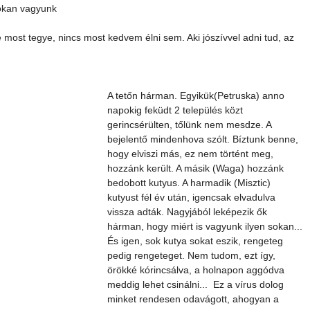
okan vagyunk 
e most tegye, nincs most kedvem élni sem. Aki jószívvel adni tud, az 
A tetőn hárman. Egyikük(Petruska) anno 
napokig feküdt 2 település közt 
gerincsérülten, tőlünk nem mesdze. A 
bejelentő mindenhova szólt. Bíztunk benne, 
hogy elviszi más, ez nem történt meg, 
hozzánk került. A másik (Waga) hozzánk 
bedobott kutyus. A harmadik (Misztic) 
kutyust fél év után, igencsak elvadulva 
vissza adták. Nagyjából leképezik ők 
hárman, hogy miért is vagyunk ilyen sokan... 
És igen, sok kutya sokat eszik, rengeteg 
pedig rengeteget. Nem tudom, ezt így, 
örökké kórincsálva, a holnapon aggódva 
meddig lehet csinálni...  Ez a vírus dolog 
minket rendesen odavágott, ahogyan a 