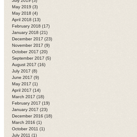
July 2019
(3)
3 posts
May 2019
(3)
3 posts
May 2018
(4)
4 posts
April 2018
(13)
13 posts
February 2018
(17)
17 posts
January 2018
(21)
21 posts
December 2017
(23)
23 posts
November 2017
(9)
9 posts
October 2017
(20)
20 posts
September 2017
(5)
5 posts
August 2017
(16)
16 posts
July 2017
(8)
8 posts
June 2017
(9)
9 posts
May 2017
(1)
1 post
April 2017
(14)
14 posts
March 2017
(18)
18 posts
February 2017
(19)
19 posts
January 2017
(23)
23 posts
December 2016
(18)
18 posts
March 2016
(1)
1 post
October 2011
(1)
1 post
July 2011
(1)
1 post