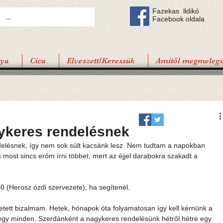
Fazekas lldikó
Facebook oldala
tya
Cica
Elveszett/Keressük
Amitől megmelegsz
gykeres rendelésnek
elésnek, így nem sok sült kacsánk lesz  Nem tudtam a napokban 
s most sincs erőm írni többet, mert az éjjel darabokra szakadt a 
(Herosz ózdi szervezete), ha segítenél.
etett bizalmam. Hetek, hónapok óta folyamatosan így kell kérnünk a 
lmegy minden. Szerdánként a nagykeres rendelésünk hétről hétre egy 