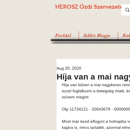
HEROSZ Ózdi
Szervezete
Föoldal
Ildikó Blogja
Ku
Aug 20, 2020
Híja van a mai na
Híja van bőven a mai nagykeres rend
ezzel foglalkozni a betegség miatt, é
szívem megint 
Otp 11734121 - 20043678 - 00000000 
Most már kezd elfogyni a holnapba v
kajára is, nincs tartalék, azonnal e