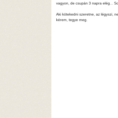
vagyon, de csupán 3 napra elég... S
Aki kötekedni szeretne, az légyszi, n
kérem, tegye meg.